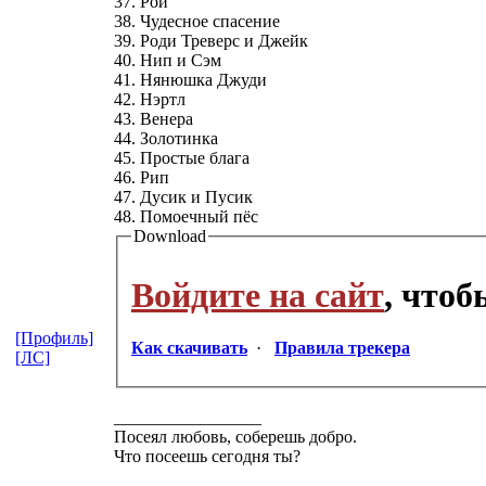
37. Рой
38. Чудесное спасение
39. Роди Треверс и Джейк
40. Нип и Сэм
41. Нянюшка Джуди
42. Нэртл
43. Венера
44. Золотинка
45. Простые блага
46. Рип
47. Дусик и Пусик
48. Помоечный пёс
Download
Войдите на сайт
, что
[Профиль]
Как скачивать
·
Правила трекера
[ЛС]
_________________
Посеял любовь, соберешь добро.
Что посеешь сегодня ты?