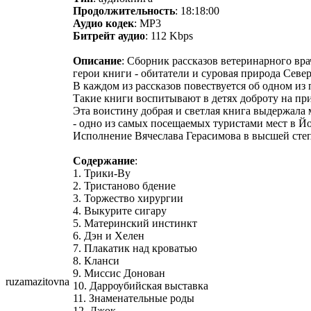
Продолжительность
: 18:18:00
Аудио кодек
: MP3
Битрейт аудио
: 112 Kbps
Описание
: Сборник рассказов ветеринарного в
герои книги - обитатели и суровая природа Севе
В каждом из рассказов повествуется об одном из
Такие книги воспитывают в детях доброту на при
Эта воистину добрая и светлая книга выдержала
- одно из самых посещаемых туристами мест в Й
Исполнение Вячеслава Герасимова в высшей степ
Содержание
:
1. Трики-Ву
2. Тристаново бдение
3. Торжество хирургии
4. Выкурите сигару
5. Материнский инстинкт
6. Дэн и Хелен
7. Плакатик над кроватью
8. Кланси
9. Миссис Донован
ruzamazitovn
​a
10. Дарроубийская выставка
11. Знаменательные роды
12. Джок