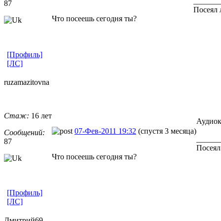
_______
87
Посеял 
Что посеешь сегодня ты?
[Профиль]
[ЛС]
ruzamazitovn
​a
Стаж:
16 лет
Аудиок
07-Фев-2011 19:32
(спустя 3 месяца)
Сообщений:
______
87
Посеял
Что посеешь сегодня ты?
[Профиль]
[ЛС]
Дмитрий69