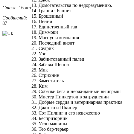
13. Домогательства по недоразумению.
Стаж:
16 лет
14. Гранвил Бэннет
15. Брошенный
Сообщений:
16. Пенни
87
17. Единственный гав
18. Диммоки
19. Магнус и компания
20. Последний визит
21. Седрик
22. Уэс
23. Забинтованный палец
24. Забавы Шеппа
25. Мик
26. Стрихнин
27. Заместитель
28. Ким
29. Собачьи бега и неожиданный выигрыш
30. Мистер Пинкертон в затруднении
31. Добрые сердца и ветеринарная практика
32. Джинго и Шкипер
33. Сэт Пилинг и его невежество
34. Беспризорник
35. Угон машины
36. Тео бар-терьер