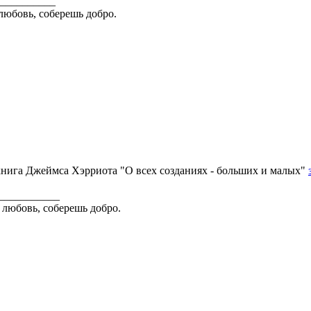
__________
любовь, соберешь добро.
нига Джеймса Хэрриота "О всех созданиях - больших и малых"
___________
 любовь, соберешь добро.