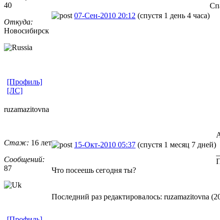
40
Сп
07-Сен-2010 20:12
(спустя 1 день 4 часа)
Откуда:
Новосибирск
[Профиль]
[ЛС]
ruzamazitovn
​a
А
Стаж:
16 лет
15-Окт-2010 05:37
(спустя 1 месяц 7 дней)
_
Сообщений:
П
87
Что посеешь сегодня ты?
Последний раз редактировалось: ruzamazitovna (20
[Профиль]