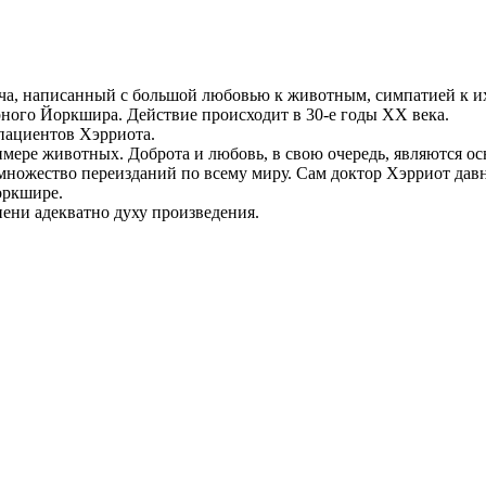
рача, написанный с большой любовью к животным, симпатией к 
рного Йоркшира. Действие происходит в 30-е годы XX века.
 пациентов Хэрриота.
мере животных. Доброта и любовь, в свою очередь, являются ос
 множество переизданий по всему миру. Сам доктор Хэрриот дав
оркшире.
ени адекватно духу произведения.