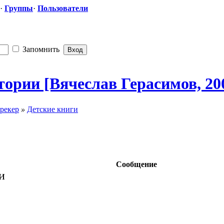
·
Группы
·
Пользователи
Запомнить
ории [Вячеслав Герасимов, 20
рекер
»
Детские книги
Сообщение
и