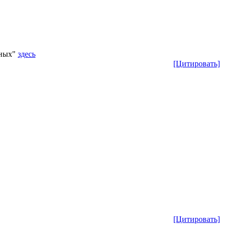
мных"
здесь
[Цитировать]
[Цитировать]