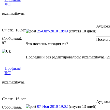
[ЛС]
ruzamazitovn
​a
Аудиокн
Стаж:
16 лет
25-Окт-2010 18:49
(спустя 10 дней)
_______
Сообщений:
Посеял 
87
Что посеешь сегодня ты?
Последний раз редактировалось: ruzamazitovna (20
[Профиль]
[ЛС]
ruzamazitovn
​a
Стаж:
16 лет
Аудиок
07-Ноя-2010 19:02
(спустя 13 дней)
Сообщений: