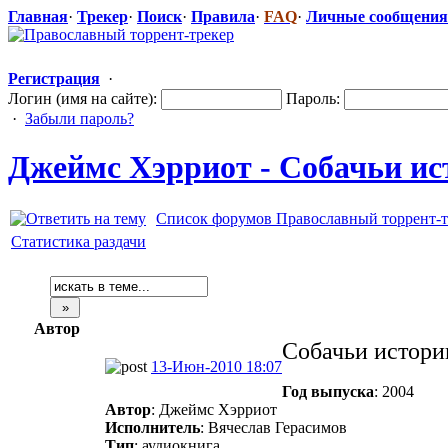
Главная
·
Трекер
·
Поиск
·
Правила
·
FAQ
·
Личные сообщения
Регистрация
·
Логин (имя на сайте):
Пароль:
·
Забыли пароль?
Джеймс Хэрриот - Собачьи ист
Список форумов Православный торрент-т
Статистика раздачи
Автор
Собачьи истори
13-Июн-2010 18:07
Год выпуска
: 2004
Автор
: Джеймс Хэрриот
Исполнитель
: Вячеслав Герасимов
Тип
: аудиокнига