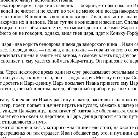
некоторое время царский спальник — боярин, который был до И
н коней не чистит и не холит, но тем не менее они всегда накор
 в стойле. В полночь в конюшню входит Иван, достает из шапки
накормив их и напоив, Иван тут же в конюшне и засыпает. Спаль
птицы, но и якобы хвастается, что может достать и самое Жар-пти
ного он не говорил, однако, видя гнев царя, идет к Коньку-Горб
 царя «два корыта белоярова пшена да заморского вина», Иван с
ес. Посреди леса — поляна, а на поляне — гора из чистого сере
асыпать пшена и залить его вином, а самому влезть под другое к
исполняет, и ему удается поймать Жар-птицу. Он привозит её ца
. Через некоторое время один из слуг рассказывает остальным с
т на гуслях, а кроме того, она — родная дочь Месяцу и сестра С
т достать и Царь-девицу. Царь посылает Ивана привезти ему Царь
лотенца, шитый золотом шатер, обеденный прибор и разных сласт
ану. Конек велит Ивану раскинуть шатер, расставить на полотен
атер, поест, попьет и начнет играть на гуслях, вбежать в шатер 
, увидев Царь-девицу, предлагает ей завтра же обвенчаться. Одна
вляет его на океан за перстнем, а Царь-девица просит его по пу
 отправляются в путь.
лежит огромный кит, у которого «на спине село стоит, на хвосте
 прегрешенья он так страдает. Иван обещает ему это, и путники 