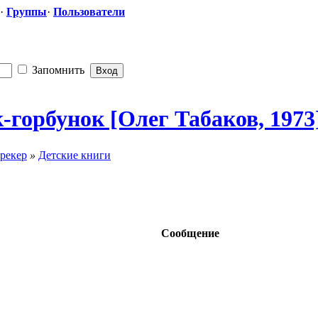
·
Группы
·
Пользователи
Запомнить
-горбун
​ок [Олег Табаков, 1973
рекер
»
Детские книги
Сообщение