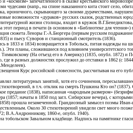
о и «космизм» запечатленного в сказке крестьянского мировоззре
ми чудесами (напр., на спине наказанного кита стоит село, об
рака, ироничного, скрывающего за своими дурачествами, наруш
ловые возможности «дураков» русских сказок, родственных юро
 литературной жизни столицы, входит в кружок В.Г.Бенедиктова
за этот период в печати (в основном в «Библиотеке для чтения»
тация сюжета Леноры Г.-А.Бюргера (первым русским подражание
835) и пьесу Суворов и станционный смотритель (1836).
ись в 1833 и 1834) возвращается в Тобольск, питая надежды на 
р.). Эти планы, сложившиеся под влиянием университетского то
имковскому (На отъезд его в Америку) (1835, опубл. 1872) и По
 где в разных должностях прослужил до отставки в 1862 (с 184
.Менделеев).
вещения Курс российской словесности, рассчитывая на его публ
влял литературных занятий, хотя его сочинения, пересылавшиеся
стихотворений, в т.ч. отклик на смерть Пушкина Кто он? (1837).
ое предание (1838), написанная «народным размером» (безрифме
а (1857; начаты в 1850 под загл. Сибирские вечера), с которым
(1858) прошла незамеченной. Грандиозный замысел поэмы Иван-ц
ществленным. Около 30 стихотворений увидели свет много позже
872; В.А.Андронникову, 1860-е, опубл. 1940).
н на тобольском Завальном кладбище. Надпись на памятнике глас