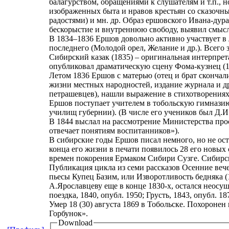
балагурством, обращениями к слушателям и т.п., н
изображенных быта и нравов крестьян со сказочны
радостями) и мн. др. Образ ершовского Ивана-ду
бескорыстие и внутреннюю свободу, выявил смыс
В 1834–1836 Ершов довольно активно участвует в
последнего (Молодой орел, Желание и др.). Всего 
Сибирский казак (1835) – оригинальная интерпре
опубликовал драматическую сцену Фома-кузнец (1
Летом 1836 Ершов с матерью (отец и брат скончал
жизни местных народностей, издание журнала и д
петрашевцев), нашли выражение в стихотворениях Т
Ершов поступает учителем в тобольскую гимназию,
училищ губернии). (В числе его учеников был Д.И
В 1844 выслал на рассмотрение Министерства прос
отвечает понятиям воспитанников»).
В сибирские годы Ершов писал немного, но не оста
конца его жизни в печати появилось 28 его новых 
времен покорения Ермаком Сибири Сузге. Сибирск
Публикация цикла из семи рассказов Осенние вечер
пьесы Купец Базим, или Изворотливость бедняка 
А.Ярославцеву еще в конце 1830-х, остался неосу
поездка, 1840, опубл. 1950; Грусть, 1843, опубл. 1
Умер 18 (30) августа 1869 в Тобольске. Похороне
Горбунок».
Download