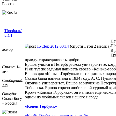
Россия
[Профиль]
[ЛС]
Пё
Пё
15-Дек-2012 00:14
(спустя 1 год 2 месяца)
донор
В 
Ер
правду, справедливость, добро.
Ершов учился в Петербургском университете, когд
Стаж:
14
И он тут же задумал написать своего «Конька-гор
лет
Ершов для «Конька-Горбунка» из старинных народ
Сказка была напечатана в 1834 году. А. С. Пушки
Сообщений:
Окончив университет, Ершов вернулся из Петербур
229
Тобольска. Ершов горячо любил свой суровый край
Кроме «Конька-Горбунка», он написал ещё несколь
Откуда:
одной из любимых сказок нашего народа.
Слава Богу
– Россия
«Конёк-Горбунк»
«Конёк-Горбунк» – слушать онлайн