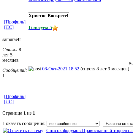
_________________
Христос Воскресе!
[Профиль]
[ЛС]
Голосуем 5
samuraeff
Стаж:
8
лет 5
месяцев
к
08-Окт-2021 18:52
(спустя 8 лет 9 месяцев)
Сообщений:
1
[Профиль]
[ЛС]
Страница
1
из
1
Показать сообщения:
Список форумов Православный торрент-т