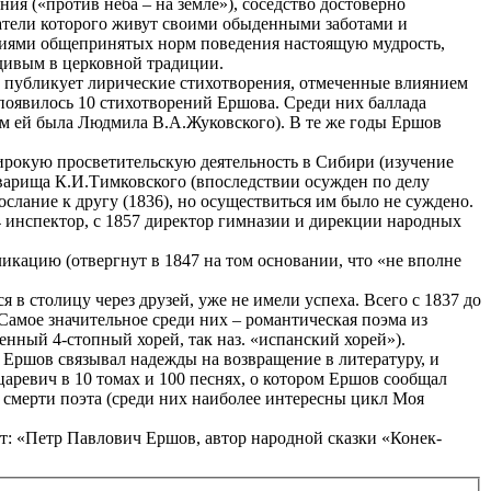
ния («против неба – на земле»), соседство достоверно
итатели которого живут своими обыденными заботами и
ениями общепринятых норм поведения настоящую мудрость,
дивым в церковной традиции.
, публикует лирические стихотворения, отмеченные влиянием
) появилось 10 стихотворений Ершова. Среди них баллада
м ей была Людмила В.А.Жуковского). В те же годы Ершов
широкую просветительскую деятельность в Сибири (изучение
варища К.И.Тимковского (впоследствии осужден по делу
слание к другу (1836), но осуществиться им было не суждено.
4 инспектор, с 1857 директор гимназии и дирекции народных
икацию (отвергнут в 1847 на том основании, что «не вполне
 в столицу через друзей, уже не имели успеха. Всего с 1837 до
 Самое значительное среди них – романтическая поэма из
нный 4-стопный хорей, так наз. «испанский хорей»).
и Ершов связывал надежды на возвращение в литературу, и
аревич в 10 томах и 100 песнях, о котором Ершов сообщал
 смерти поэта (среди них наиболее интересны цикл Моя
ит: «Петр Павлович Ершов, автор народной сказки «Конек-