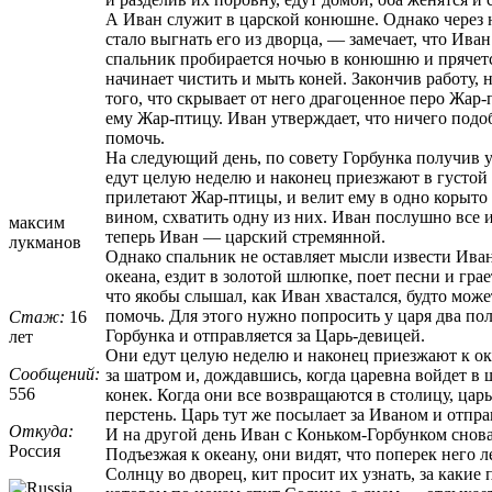
А Иван служит в царской конюшне. Однако через 
стало выгнать его из дворца, — замечает, что Ива
спальник пробирается ночью в конюшню и прячется
начинает чистить и мыть коней. Закончив работу, 
того, что скрывает от него драгоценное перо Жар-
ему Жар-птицу. Иван утверждает, что ничего подоб
помочь.
На следующий день, по совету Горбунка получив у
едут целую неделю и наконец приезжают в густой л
прилетают Жар-птицы, и велит ему в одно корыто н
вином, схватить одну из них. Иван послушно все 
максим
теперь Иван — царский стремянной.
лукманов
Однако спальник не оставляет мысли извести Ивана
океана, ездит в золотой шлюпке, поет песни и грае
что якобы слышал, как Иван хвастался, будто може
помочь. Для этого нужно попросить у царя два по
Стаж:
16
Горбунка и отправляется за Царь-девицей.
лет
Они едут целую неделю и наконец приезжают к оке
Сообщений:
за шатром и, дождавшись, когда царевна войдет в ш
556
конек. Когда они все возвращаются в столицу, царь
перстень. Царь тут же посылает за Иваном и отпра
Откуда:
И на другой день Иван с Коньком-Горбунком снова
Россия
Подъезжая к океану, они видят, что поперек него 
Солнцу во дворец, кит просит их узнать, за какие