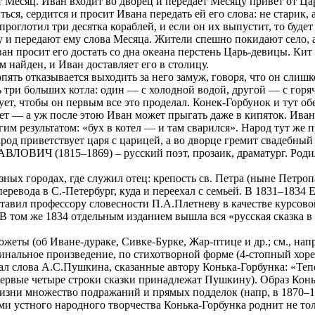
 Месяц. Иван входит во дворец и передает Месяцу привет от Ца
иться, сердится и просит Ивана передать ей его слова: не старик
т проглотил три десятка кораблей, и если он их выпустит, то буде
у и передают ему слова Месяца. Жители спешно покидают село, а
н просит его достать со дна океана перстень Царь-девицы. Кит 
 найден, и Иван доставляет его в столицу.
пять отказывается выходить за него замуж, говоря, что он слишк
ь три больших котла: один — с холодной водой, другой — с гор
ебует, чтобы он первым все это проделал. Конек-Горбунок и тут 
нет — а уж после этою Иван может прыгать даже в кипяток. Иван
гим результатом: «бух в котел — и там сварился». Народ тут же 
род приветствует царя с царицей, а во дворце гремит свадебный
ОВИЧ (1815–1869) – русский поэт, прозаик, драматург. Родился
ных городах, где служил отец: крепость св. Петра (ныне Петроп
еревода в С.-Петербург, куда и переехал с семьей. В 1831–1834
ставил профессору словесности П.А.Плетневу в качестве курсово
ом же 1834 отдельным изданием вышла вся «русская сказка в трех 
еты (об Иване-дураке, Сивке-Бурке, Жар-птице и др.; см., напр
игинальное произведение, по стихотворной форме (4-стопный хо
ал слова А.С.Пушкина, сказанные автору Конька-Горбунка: «Тепе
ервые четыре строки сказки принадлежат Пушкину). Образ Конь
жизни множество подражаний и прямых подделок (напр, в 1870–
ми устного народного творчества Конька-Горбунка роднит не толь