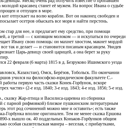
рь-девицы. Месяц очень рад получить известие о пропавшей
, а молодой красавец станет её мужем. На вопрос Ивана о судьбе
т прощен и отпущен в море.
 кит отпускает на волю корабли. Вот он наконец свободен и
посылает осетров обыскать все моря и найти перстень.
ом стар для нее, и предлагает ему средство, при помощи
ячей, а третий — с кипящим молоком — и искупаться по очереди
обещает Ивану свою помощь: он махнет хвостом, макнет мордой
 все так и делает — и становится писаным красавцем. Увидев
признает Царь-девицу своей царицей, а она берет за руку
 пир.
 22 февраля (6 марта) 1815 в д. Безруково Ишимского уезда
авловск, Казахстан), Омск, Берёзов, Тобольск. По окончании
 Ершов учился на философско-юридическом факультете С.-
й работы первую часть сказки Конек-Горбунок, вскоре
частях» (2-е изд. 1840; 3-е изд. 1843; 4-е изд. 1856; 5-е изд.
., сказку Жар-птица и Василиса-царевна из сборника
рей с парной рифмовкой) близкое пушкинским литературным
рь этот род сочинений можно мне и оставить»; есть также
ка-Горбунка вполне оригинален. Тем не менее сказка Ершова
1890-х вышло ок. 40 поддельных Коньков-Горбунков общим
ко особая сказительская манера – веселая, с прибаутками,