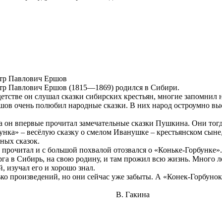
тр Павлович Ершов
тр Павлович Ершов (1815—1869) родился в Сибири.
детстве он слушал сказки сибирских крестьян, многие запомнил 
шов очень полюбил народные сказки. В них народ остроумно высм
а он впервые прочитал замечательные сказки Пушкина. Они тогд
бунка» – весёлую сказку о смелом Иванушке – крестьянском сыне
ных сказок.
н прочитал и с большой похвалой отозвался о «Коньке-Горбунке».
га в Сибирь, на свою родину, и там прожил всю жизнь. Много л
, изучал его и хорошо знал.
ко произведений, но они сейчас уже забыты. А «Конек-Горбунок»
В. Гакина