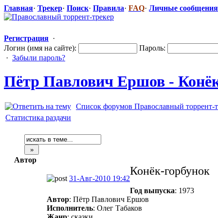
Главная
·
Трекер
·
Поиск
·
Правила
·
FAQ
·
Личные сообщения
Регистрация
·
Логин (имя на сайте):
Пароль:
·
Забыли пароль?
Пётр Павлович Ершов - Конёк
Список форумов Православный торрент-т
Статистика раздачи
Автор
Конёк-горбунок
31-Авг-2010 19:42
Год выпуска
: 1973
Автор
: Пётр Павлович Ершов
Исполнитель
: Олег Табаков
Жанр
: сказки