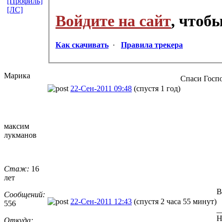
[Профиль]
[ЛС]
Войдите на сайт
, чтоб
Как скачивать
·
Правила трекера
Марика
Спаси Госпо
22-Сен-2011 09:48
(спустя 1 год)
максим
лукманов
Стаж:
16
лет
В
Сообщений:
22-Сен-2011 12:43
(спустя 2 часа 55 минут)
556
_
Н
Откуда: