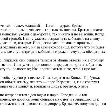
«и так, и сяк», младший — Иван — дурак. Братья
кто-то по ночам начинает вытаптывать посевы. Братья решают
 ненастья, уходят с дежурства, так ничего и не выяснив. Когда
олотой гривой. Ивану удается вспрыгнуть кобылице на спину, и
красавцев, которых Иван, если захочет, может продать, а
 отдавать никому ни за какие сокровища, потому что он будет
н, где спустя три дня кобылица и рожает ему трех обещанных
 с Гаврилой они решают тайком от Ивана отвести их в столицу
ъясняет Ивану, что произошло, и предлагает догнать братьев.
ступок бедностью; Иван соглашается на то, чтобы продать
чтобы курево раз-весть». Иван садится на Конька-Горбунка,
нок объясняет ему, что это — перо Жар-птицы, и не советует
адет его в шапку и, возвратившись к братьям, о пере
но отправляется с докладом к царю. Городничий так
 коней, но дорогой кони сбивают их с ног и возвращаются к
лашается и отправляется во дворец. Братья же, получив деньги