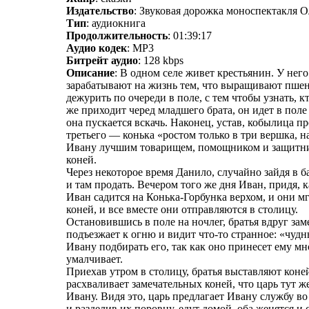
Издательство
: Звуковая дорожка моноспектакля О
Тип
: аудиокнига
Продолжительность
: 01:39:17
Аудио кодек
: MP3
Битрейт аудио
: 128 kbps
Описание
: В одном селе живет крестьянин. У не
зарабатывают на жизнь тем, что выращивают пшени
дежурить по очереди в поле, с тем чтобы узнать, к
же приходит черед младшего брата, он идет в поле
она пускается вскачь. Наконец, устав, кобылица пр
третьего — конька «ростом только в три вершка, 
Ивану лучшим товарищем, помощником и защитнико
коней.
Через некоторое время Данило, случайно зайдя в 
и там продать. Вечером того же дня Иван, придя, 
Иван садится на Конька-Горбунка верхом, и они м
коней, и все вместе они отправляются в столицу.
Остановившись в поле на ночлег, братья вдруг зам
подъезжает к огню и видит что-то странное: «чудн
Ивану подбирать его, так как оно принесет ему мн
умалчивает.
Приехав утром в столицу, братья выставляют коне
расхваливает замечательных коней, что царь тут ж
Ивану. Видя это, царь предлагает Ивану службу в
и разделив их поровну, едут домой, оба женятся и