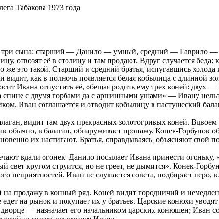
лега Табакова 1973 года
го три сына: старший — Данило — умный, средний — Гаврило — 
цу, отвозят её в столицу и там продают. Вдруг случается беда: 
то же это такой. Старший и средний братья, испугавшись холода и
 и видит, как в полночь появляется белая кобылица с длинной з
осит Ивана отпустить её, обещая родить ему трех коней: двух — 
на спине с двумя горбами да с аршинными ушами» — Ивану нельзя
м. Иван соглашается и отводит кобылицу в пастушеский балага
балаган, видит там двух прекрасных золотогривых коней. Вдвоем
как обычно, в балаган, обнаруживает пропажу. Конек-Горбунок об
гновенно их настигают. Братья, оправдываясь, объясняют свой по
ечают вдали огонек. Данило посылает Ивана принести огоньку, «
ый свет кругом струится, но не греет, не дымится». Конек-Горбу
ого неприятностей. Иван не слушается совета, подбирает перо, кл
й на продажу в конный ряд. Коней видит городничий и немедлен
е едет на рынок и покупает их у братьев. Царские конюхи уводят
о дворце — назначает его начальником царских конюшен; Иван сог
 спокойно живут, вспоминая Ивана.