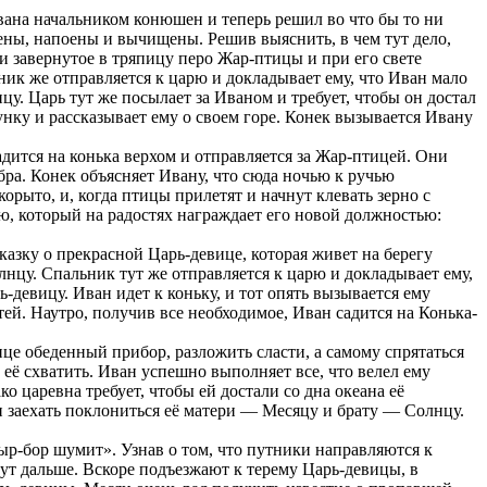
вана начальником конюшен и теперь решил во что бы то ни
млены, напоены и вычищены. Решив выяснить, в чем тут дело,
 завернутое в тряпицу перо Жар-птицы и при его свете
ник же отправляется к царю и докладывает ему, что Иван мало
цу. Царь тут же посылает за Иваном и требует, чтобы он достал
унку и рассказывает ему о своем горе. Конек вызывается Ивану
адится на конька верхом и отправляется за Жар-птицей. Они
бра. Конек объясняет Ивану, что сюда ночью к ручью
орыто, и, когда птицы прилетят и начнут клевать зерно с
рю, который на радостях награждает его новой должностью:
казку о прекрасной Царь-девице, которая живет на берегу
олнцу. Спальник тут же отправляется к царю и докладывает ему,
-девицу. Иван идет к коньку, и тот опять вызывается ему
ей. Наутро, получив все необходимое, Иван садится на Конька-
це обеденный прибор, разложить сласти, а самому спрятаться
и её схватить. Иван успешно выполняет все, что велел ему
ко царевна требует, чтобы ей достали со дна океана её
ти заехать поклониться её матери — Месяцу и брату — Солнцу.
 сыр-бор шумит». Узнав о том, что путники направляются к
едут дальше. Вскоре подъезжают к терему Царь-девицы, в