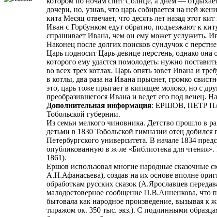
котором по ночам спит Солнце, а днем — отдыхает
дочери, но, узнав, что царь собирается на ней жен
кита Месяц отвечает, что десять лет назад этот ки
Иван с Горбунком едут обратно, подъезжают к кит
спрашивает Ивана, чем он ему может услужить. Ива
Наконец после долгих поисков сундучок с перстнем
Царь подносит Царь-девице перстень, однако она о
которого ему удастся помолодеть: нужно поставит
во всех трех котлах. Царь опять зовет Ивана и тр
в котлы, два раза на Ивана прыснет, громко свист
это, царь тоже прыгает в кипящее молоко, но с дру
преобразившегося Ивана и ведет его под венец. На
Дополнительная информация
: ЕРШОВ, ПЕТР ПАВЛ
Тобольской губернии.
Из семьи мелкого чиновника. Детство прошло в раз
детьми в 1830 Тобольской гимназии отец добился п
Петербургского университета. В начале 1834 пред
опубликованную в ж-ле «Библиотека для чтения». В т
1861).
Ершов использовал многие народные сказочные сюж
А.Н.Афанасьева), создав на их основе вполне ор
обработкам русских сказок (А.Ярославцев передав
малодостоверное сообщение П.В.Анненкова, что п
бытовала как народное произведение, вызывая к 
тиражом ок. 350 тыс. экз.). С подлинными образца