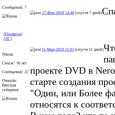
Сообщений:
7
Сп
27-Фев-2010 14:48
(спустя 7 дней)
[Профиль]
[ЛС]
Чт
11-Мар-2010 11:03
(спустя 11 дней)
Nikola
па
Стаж:
16 лет
проекте DVD в Nero 
Сообщений:
22
старте создания пр
Откуда:
Вятская
губерния
"Один, или Более ф
относятся к соотве