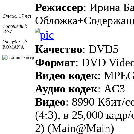
Режиссер
: Ирина Б
Стаж:
17 лет
Обложка+Содержан
Сообщений:
2637
Откуда:
LA
Качество
: DVD5
ROMANA
Формат
: DVD Vide
Видео кодек
: MPE
Аудио кодек
: AC3
Видео
: 8990 Кбит/с
(4:3), в 25,000 кадр
2) (Main@Main)