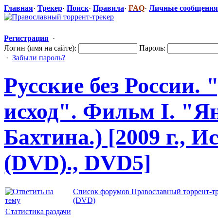
Главная
·
Трекер
·
Поиск
·
Правила
·
FAQ
·
Личные сообщения
Регистрация
·
Логин (имя на сайте):
Пароль:
·
Забыли пароль?
Русские без России.
исход". Фильм I. "Я
Бахтина.) [2009 г., 
(DVD)., DVD5]
Список форумов Православный торрент-т
(DVD)
Статистика раздачи