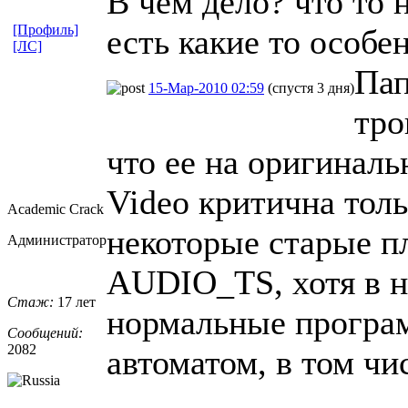
В чем дело? что то н
[Профиль]
есть какие то особе
[ЛС]
Па
15-Мар-2010 02:59
(спустя 3 дня)
тро
что ее на оригинал
Video критична тол
Academic Crack
некоторые старые п
Администратор
AUDIO_TS, хотя в н
Стаж:
17 лет
нормальные програм
Сообщений:
2082
автоматом, в том чи