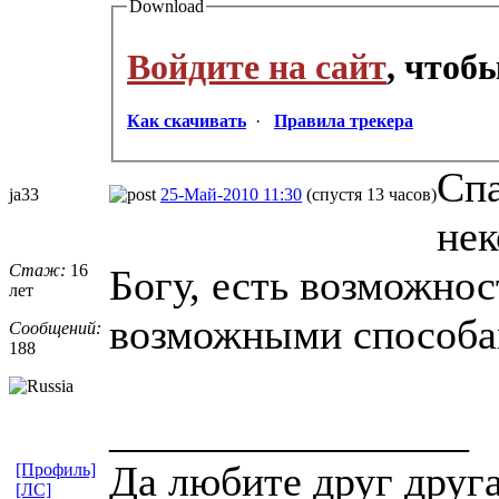
Download
Войдите на сайт
, чтоб
Как скачивать
·
Правила трекера
Спа
ja33
25-Май-2010 11:30
(спустя 13 часов)
нек
Стаж:
16
Богу, есть возможнос
лет
возможными способа
Сообщений:
188
_________________
Да любите друг друг
[Профиль]
[ЛС]