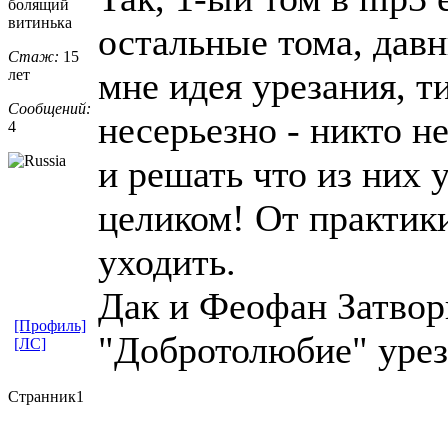
болящий
витинька
остальные тома, давн
Стаж:
15
мне идея урезания, т
лет
Сообщений:
несерьезно - никто н
4
и решать что из них у
целиком! От практик
уходить.
Дак и Феофан Затвор
[Профиль]
"Добротолюбие" урез
[ЛС]
Странник1