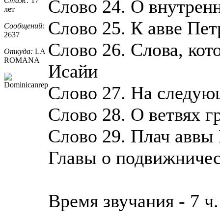
Стаж:
17
Слово 24. О внутрен
лет
Слово 25. К авве Пет
Сообщений:
2637
Слово 26. Слова, кот
Откуда:
LA
ROMANA
Исайи
Слово 27. На следую
Слово 28. О ветвях г
Слово 29. Плач аввы
Главы о подвижничес
Время звучания - 7 ч.