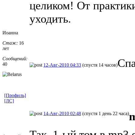
целиком! От практик
уходить.
Иоанна
Стаж:
16
лет
Сообщений:
Спа
40
12-Авг-2010 04:33
(спустя 14 часов)
[Профиль]
[ЛС]
m
14-Авг-2010 02:48
(спустя 1 день 22 часа)
Так, 1-ый том в mp3 