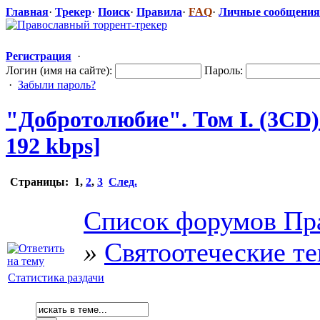
Главная
·
Трекер
·
Поиск
·
Правила
·
FAQ
·
Личные сообщения
Регистрация
·
Логин (имя на сайте):
Пароль:
·
Забыли пароль?
"Доброто
​любие". Том I. (3CD)
192 kbps]
Страницы:
1
,
2
,
3
След.
Список форумов Пр
»
Святоотеческие т
Статистика раздачи