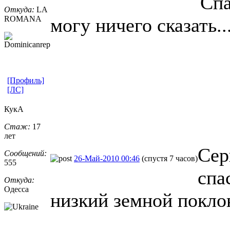
Спа
Откуда:
LA
ROMANA
могу ничего сказать..
[Профиль]
[ЛС]
КукА
Стаж:
17
лет
Сер
Сообщений:
26-Май-2010 00:46
(спустя 7 часов)
555
спа
Откуда:
Одесса
низкий земной покло