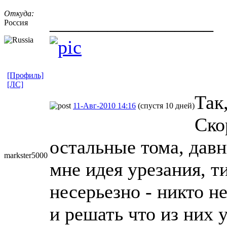
Откуда:
_________________
Россия
[Профиль]
[ЛС]
Так
11-Авг-2010 14:16
(спустя 10 дней)
Ско
остальные тома, давн
markster5000
мне идея урезания, т
несерьезно - никто н
и решать что из них у