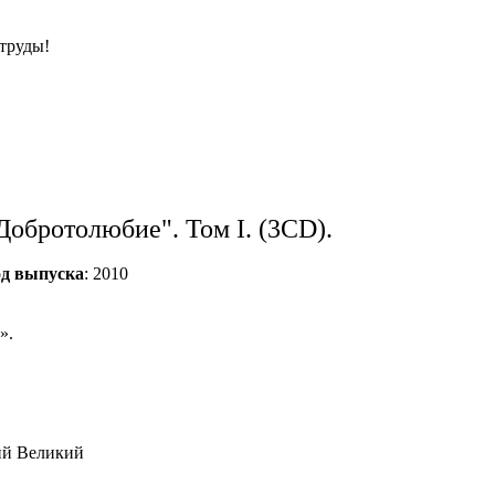
 труды!
Добротолюбие". Том I. (3CD).
од выпуска
: 2010
».
ий Великий