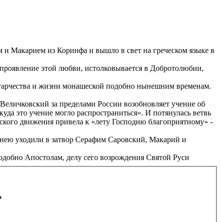
 и Макарием из Коринфа и вышло в свет на греческом языке в
 проявление этой любви, истолковывается в Добротолюбии,
 старчества и жизни монашеской подобно нынешним временам.
еличковский за пределами России возобновляет учение об
да это учение могло распространиться». И потянулась ветвь
ского движения привела к «лету Господню благоприятному» -
 нею уходили в затвор Серафим Саровский, Макарий и
одобно Апостолам, делу сего возрождения Святой Руси
.