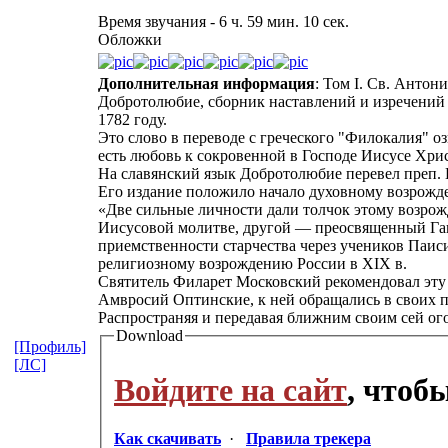
Время звучания - 6 ч. 59 мин. 10 сек.
Обложки
Дополнительная информация
: Том I. Св. Антон
Добротолюбие, сборник наставлений и изречений 
1782 году.
Это слово в переводе с греческого "Филокалия" 
есть любовь к сокровенной в Господе Иисусе Хри
На славянский язык Добротолюбие перевел преп. 
Его издание положило начало духовному возрожд
«Две сильные личности дали толчок этому возро
Иисусовой молитве, другой — преосвященный Гавр
приемственности старчества через учеников Паис
религиозному возрождению России в XIX в.
Святитель Филарет Московский рекомендовал эту
Амвросий Оптинские, к ней обращались в своих пи
Распространяя и передавая ближним своим сей ог
Download
[Профиль]
[ЛС]
Войдите на сайт
, чтоб
Как скачивать
·
Правила трекера