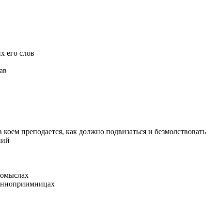
х его слов
ав
 коем преподается, как должно подвизаться и безмолствовать
ний
помыслах
ранноприимницах