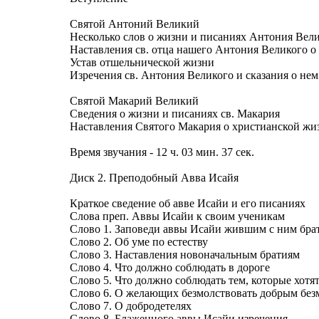
Святой Антоний Великий
Несколько слов о жизни и писаниях Антония Вел
Наставления св. отца нашего Антония Великого о
Устав отшельнической жизни
Изречения св. Антония Великого и сказания о нем
Святой Макарий Великий
Сведения о жизни и писаниях св. Макария
Наставления Святого Макария о христианской жиз
Время звучания - 12 ч. 03 мин. 37 сек.
Диск 2. Преподобный Авва Исайя
Краткое сведение об авве Исайи и его писаниях
Слова преп. Аввы Исайи к своим ученикам
Слово 1. Заповеди аввы Исайи жившим с ним бра
Слово 2. Об уме по естеству
Слово 3. Наставления новоначальным братиям
Слово 4. Что должно соблюдать в дороге
Слово 5. Что должно соблюдать тем, которые хотя
Слово 6. О желающих безмолствовать добрым бе
Слово 7. О добродетелях
Слово 8. Блаженного аввы Исайи изречения