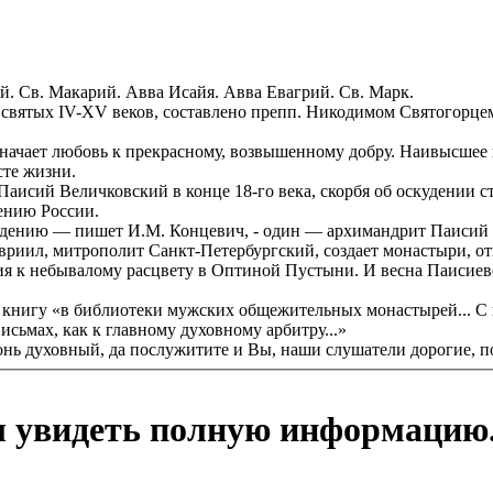
ий. Св. Макарий. Авва Исайя. Авва Евагрий. Св. Марк.
святых IV-XV веков, составлено препп. Никодимом Святогорцем
означает любовь к прекрасному, возвышенному добру. Наивысшее
сте жизни.
Паисий Величковский в конце 18-го века, скорбя об оскудении
ению России.
ждению — пишет И.М. Концевич, - один — архимандрит Паисий В
иил, митрополит Санкт-Петербургский, создает монастыри, отку
ия к небывалому расцвету в Оптиной Пустыни. И весна Паисиев
 книгу «в библиотеки мужских общежительных монастырей... С
сьмах, как к главному духовному арбитру...»
онь духовный, да послужитите и Вы, наши слушатели дорогие, п
ы увидеть полную информацию