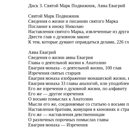
Диск 3. Святой Марк Подвижник, Авва Евагрий
Святой Марк Подвижник
Сведения о жизни и писаниях святого Марка
Послание к иноку Николаю
Наставления святого Марка, извлеченные из други
Двести глав о духовном законе
К тем, которые думают оправдаться делами, 226 гл
Авва Евагрий
Сведения о жизни аввы Евагрия
Главы о деятельной жизни к Анатолию
Евагрия монаха - о деятельной жизни, 100 глав
Изречения святых старцев
Евагрия монаха изображение монашеской жизни, в
Евагрия монаха 33 главы аналогий, или уподобле
Его же изречения о духовной жизни, по алфавиту
Его же — другие изречения
О восьми помыслах к Анатолию
Мысли его же, соединяемые со статьею о восьми 
Наставления братиям, живущим в киновиях и ст
Его же — наставления девственницам
О различных порочных помыслах главы
Евагрия монаха — Изречения