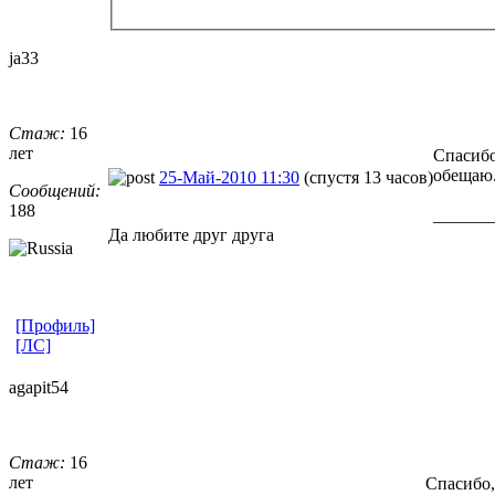
ja33
Стаж:
16
лет
Спасибо
обещаю
25-Май-2010 11:30
(спустя 13 часов)
Сообщений:
188
_______
Да любите друг друга
[Профиль]
[ЛС]
agapit54
Стаж:
16
лет
Спасибо,