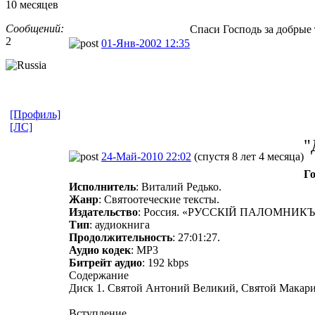
10 месяцев
Сообщений:
Спаси Господь за добрые
2
01-Янв-2002 12:35
[Профиль]
[ЛС]
"
24-Май-2010 22:02
(спустя 8 лет 4 месяца)
Г
Исполнитель
: Виталий Редько.
Жанр
: Святоотеческие тексты.
Издательство
: Россия. «РУССКIЙ ПАЛОМНИКЪ
Тип
: аудиокнига
Продолжительность
: 27:01:27.
Аудио кодек
: MP3
Битрейт аудио
: 192 kbps
Содержание
Диск 1. Святой Антоний Великий, Святой Макар
Вступление