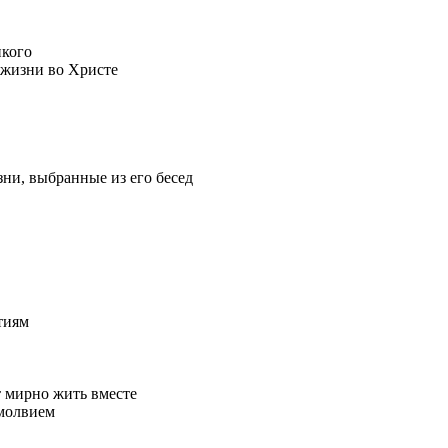
икого
 жизни во Христе
ни, выбранные из его бесед
тиям
т мирно жить вместе
змолвием