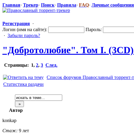
Главная
·
Трекер
·
Поиск
·
Правила
·
FAQ
·
Личные сообщения
Регистрация
·
Логин (имя на сайте):
Пароль:
·
Забыли пароль?
"Доброто
​любие". Том I. (3CD)
Страницы:
1
,
2
,
3
След.
Список форумов Православный торрент-т
Статистика раздачи
Автор
konkap
Стаж:
9 лет