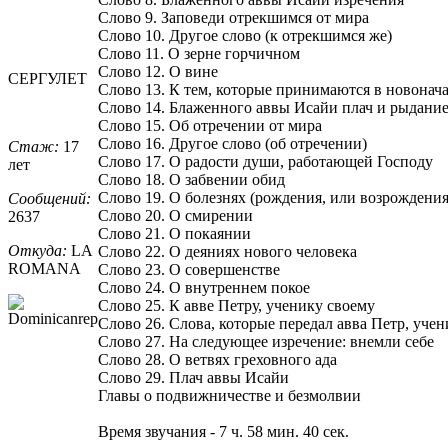
Слово 9. Заповеди отрекшимся от мира
Слово 10. Другое слово (к отрекшимся же)
Слово 11. О зерне горчичном
Слово 12. О вине
СЕРГУЛЕТ
Слово 13. К тем, которые принимаются в новонача
Слово 14. Блаженного аввы Исайи плач и рыдани
Слово 15. Об отречении от мира
Слово 16. Другое слово (об отречении)
Стаж:
17
Слово 17. О радости души, работающей Господу
лет
Слово 18. О забвении обид
Слово 19. О болезнях (рождения, или возрождени
Сообщений:
Слово 20. О смирении
2637
Слово 21. О покаянии
Откуда:
LA
Слово 22. О деяниях нового человека
ROMANA
Слово 23. О совершенстве
Слово 24. О внутреннем покое
Слово 25. К авве Петру, ученику своему
Слово 26. Слова, которые передал авва Петр, уче
Слово 27. На следующее изречение: внемли себе
Слово 28. О ветвях греховного ада
Слово 29. Плач аввы Исайи
Главы о подвижничестве и безмолвии
Время звучания - 7 ч. 58 мин. 40 сек.