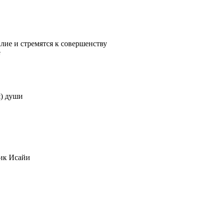
лие и стремятся к совершенству
е
я) души
ник Исайи