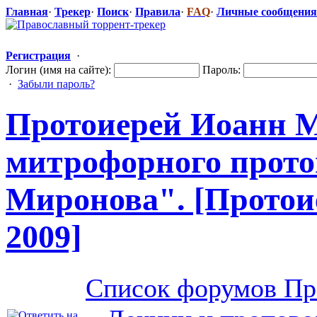
Главная
·
Трекер
·
Поиск
·
Правила
·
FAQ
·
Личные сообщения
Регистрация
·
Логин (имя на сайте):
Пароль:
·
Забыли пароль?
Протоиерей Иоанн М
митрофорного
​ прот
Миронова". [Протои
2009]
Список форумов Пр