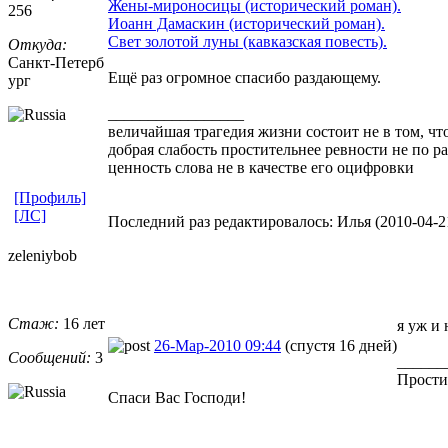
Жены-мироносицы (исторический роман).
256
Иоанн Дамаскин (исторический роман).
Свет золотой луны (кавказская повесть).
Откуда:
Санкт-Петерб
Ещё раз огромное спасибо раздающему.
ург
_________________
величайшая трагедия жизни состоит не в том, чт
добрая слабость простительнее ревности не по р
ценность слова не в качестве его оцифровки
[Профиль]
[ЛС]
Последний раз редактировалось: Илья (2010-04-21
zeleniybob
Стаж:
16 лет
я уж и 
26-Мар-2010 09:44
(спустя 16 дней)
Сообщений:
3
______
Простит
Спаси Вас Господи!