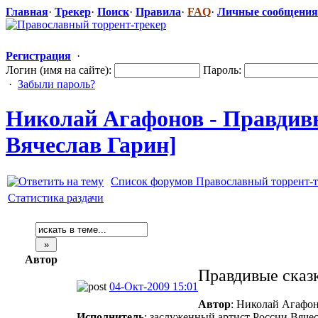
Главная
·
Трекер
·
Поиск
·
Правила
·
FAQ
·
Личные сообщения
Регистрация
·
Логин (имя на сайте):
Пароль:
·
Забыли пароль?
Николай Агафонов - Правдивы
Вячеслав Гарин]
Список форумов Православный торрент-т
Статистика раздачи
Автор
Правдивые сказ
04-Окт-2009 15:01
Автор
: Николай Агафо
Исполнитель
: заслуженный артист России Вяче