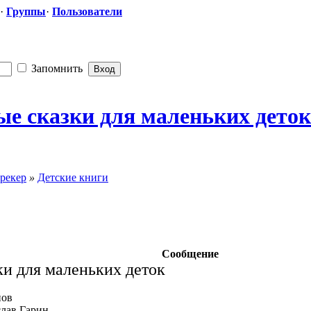
·
Группы
·
Пользователи
Запомнить
е сказки для маленьких деток
рекер
»
Детские книги
Сообщение
ки для маленьких деток
нов
слав Гарин