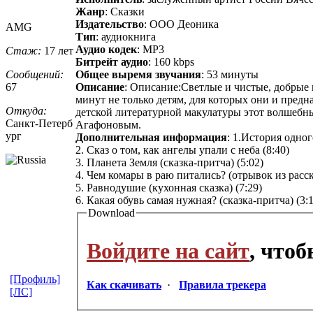
Жанр
: Сказки
Издательство
: ООО Деоника
AMG
Тип
: аудиокнига
Аудио кодек
: MP3
Стаж:
17 лет
Битрейт аудио
: 160 kbps
Сообщений:
Общее выремя звучания
: 53 минуты
67
Описание
: Описание:Светлые и чистые, добрые 
минут не только детям, для которых они и предн
Откуда:
детской литературной макулатуры этот волшебн
Санкт-Петерб
Агафоновым.
ург
Дополнительная информация
: 1.История одног
2. Сказ о том, как ангелы упали с неба (8:40)
3. Планета Земля (сказка-притча) (5:02)
4. Чем комары в раю питались? (отрывок из расс
5. Равнодушие (кухонная сказка) (7:29)
6. Какая обувь самая нужная? (сказка-притча) (3:
Download
Войдите на сайт
, что
[Профиль]
Как скачивать
·
Правила трекера
[ЛС]