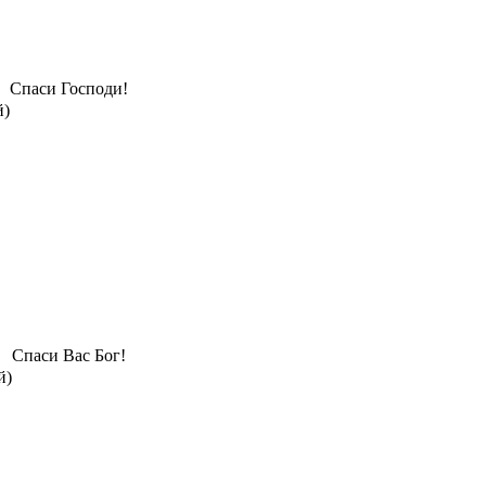
Спаси Господи!
й)
Спаси Вас Бог!
й)