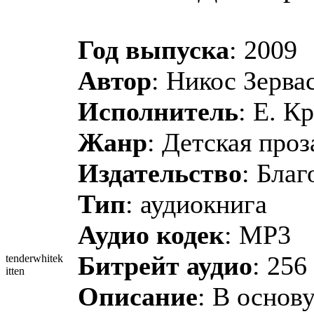
Год выпуска
: 2009
Автор
: Никос Зерва
Исполнитель
: Е. К
Жанр
: Детская проз
Издательство
: Бла
Тип
: аудиокнига
Аудио кодек
: MP3
Битрейт аудио
: 256
tenderwhitek
itten
Описание
: В основ