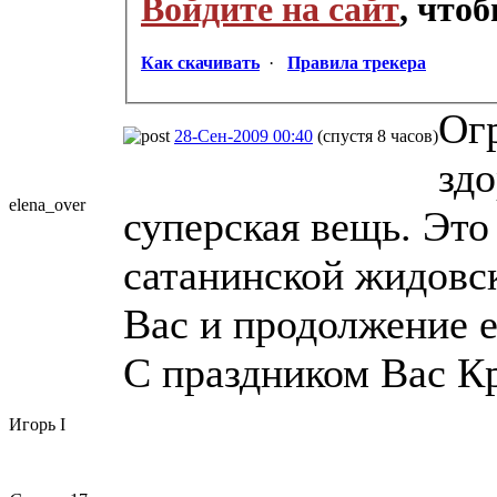
Войдите на сайт
, что
Как скачивать
·
Правила трекера
Ог
28-Сен-2009 00:40
(спустя 8 часов)
здо
elena_over
суперская вещь. Это
сатанинской жидовс
Вас и продолжение е
С праздником Вас К
Игорь I