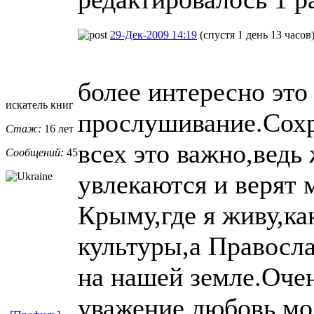
29-Дек-2009 14:19
(спустя 1 день 13 часов
более интересно это
искатель книг
прослушивание.Сохр
Стаж:
16 лет
всех это важно,ведь
Сообщений:
45
увлекаются и верят 
Крыму,где я живу,ка
культуры,а Правосла
на нашей земле.Очен
уважение,любовь,мол