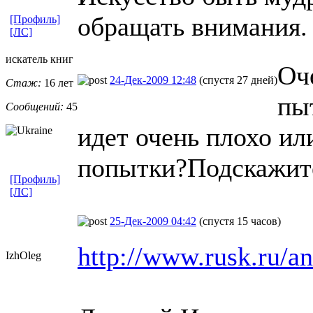
обращать внимания.
[Профиль]
[ЛС]
искатель книг
Оч
24-Дек-2009 12:48
(спустя 27 дней)
Стаж:
16 лет
пы
Сообщений:
45
идет очень плохо ил
попытки?Подскажите
[Профиль]
[ЛС]
25-Дек-2009 04:42
(спустя 15 часов)
http://www.rusk.ru/an
IzhOleg