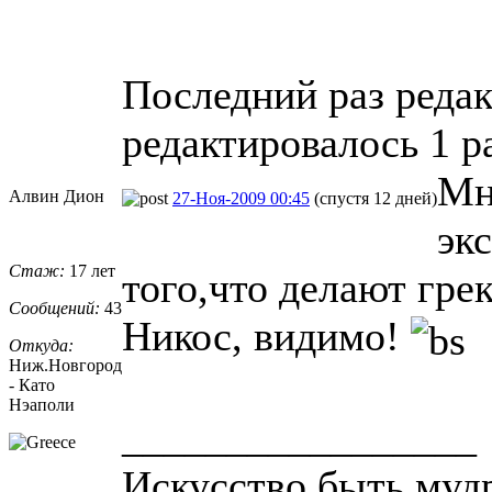
Последний раз редакт
редактировалось 1 р
Мн
Алвин Дион
27-Ноя-2009 00:45
(спустя 12 дней)
эк
Стаж:
17 лет
того,что делают гре
Сообщений:
43
Никос, видимо!
Откуда:
Ниж.Новгород
- Като
Нэаполи
_________________
Искусство быть мудр