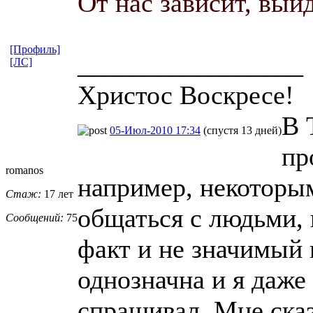
От нас зависит, вый
[Профиль]
_________________
[ЛС]
Христос Воскресе!
В 
05-Июл-2010 17:34
(спустя 13 дней)
пр
romanos
например, некоторы
Стаж:
17 лет
общаться с людьми, 
Сообщений:
75
факт и не значимый 
однозначна и я даже
спрашивал. Мне сказ