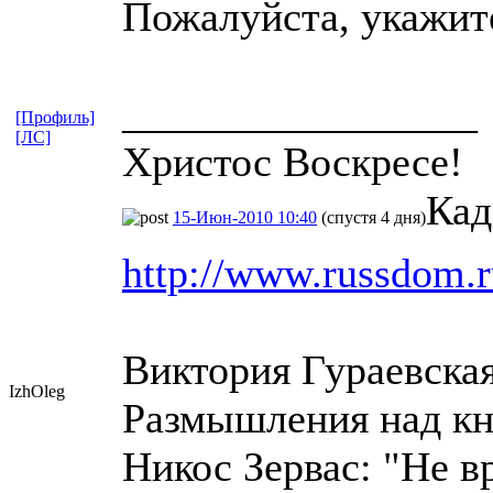
Пожалуйста, укажите
_________________
[Профиль]
[ЛС]
Христос Воскресе!
Кад
15-Июн-2010 10:40
(спустя 4 дня)
http://www.russdom.r
Виктория Гураевска
IzhOleg
Размышления над к
Никос Зервас: "Не вр