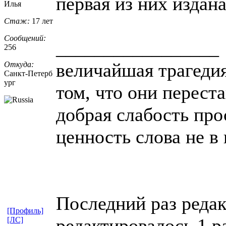
первая из них издан
Илья
Стаж:
17 лет
Сообщений:
_________________
256
величайшая трагедия
Откуда:
Санкт-Петерб
ург
том, что они перест
добрая слабость про
ценность слова не в
Последний раз редак
[Профиль]
редактировалось 1 р
[ЛС]