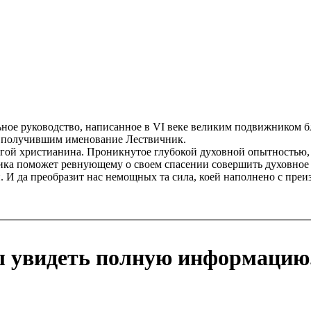
льное руководство, написанное в VI веке великим подвижником
ия получившим именование Лествичник.
игой христианина. Проникнутое глубокой духовной опытностью
ика поможет ревнующему о своем спасении совершить духовное 
И да преобразит нас немощных та сила, коей наполнено с преиз
ы увидеть полную информацию