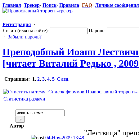
Главная
·
Трекер
·
Поиск
·
Правила
·
FAQ
·
Личные сообщения
Регистрация
·
Логин (имя на сайте):
Пароль:
·
Забыли пароль?
Преподобный Иоанн Лествичн
[читает Виталий Редько , 2009 
Страницы:
1
,
2
,
3
,
4
,
5
След.
Список форумов Православный торрент-т
Статистика раздачи
Автор
"Лествица" преп
04-Ноя-2009 13:48