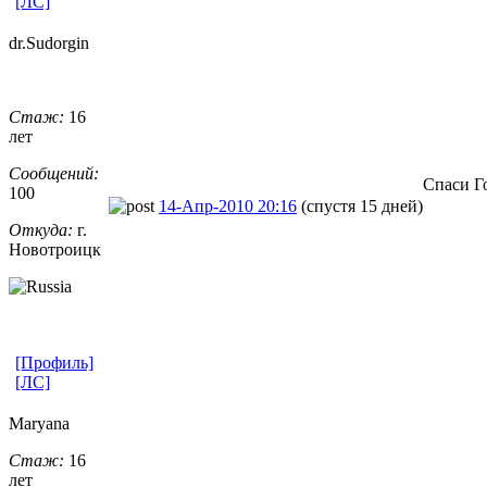
[ЛС]
dr.Sudorgin
Стаж:
16
лет
Сообщений:
Спаси Г
100
14-Апр-2010 20:16
(спустя 15 дней)
Откуда:
г.
Новотроицк
[Профиль]
[ЛС]
Maryana
Стаж:
16
лет