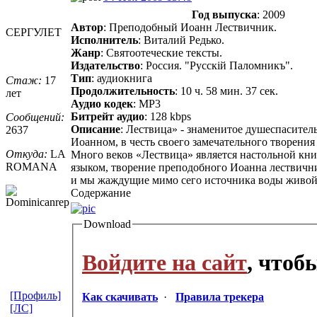
Год выпуска
: 2009
Автор
: Преподобный Иоанн Лествичник.
СЕРГУЛЕТ
Исполнитель
: Виталий Редько.
Жанр
: Святоотеческие тексты.
Издательство
: Россия. "Русскiй Паломникъ".
Тип
: аудиокнига
Стаж:
17
Продолжительность
: 10 ч. 58 мин. 37 сек.
лет
Аудио кодек
: MP3
Битрейт аудио
: 128 kbps
Сообщений:
Описание
: Лествица» - знаменитое душеспасите
2637
Иоанном, в честь своего замечательного творен
Откуда:
LA
Много веков «Лествица» является настольной кн
ROMANA
языком, творение преподобного Иоанна лествичн
и мы жаждущие мимо сего источника воды живой. 
Содержание
Download
Войдите на сайт
, чтоб
[Профиль]
Как скачивать
·
Правила трекера
[ЛС]