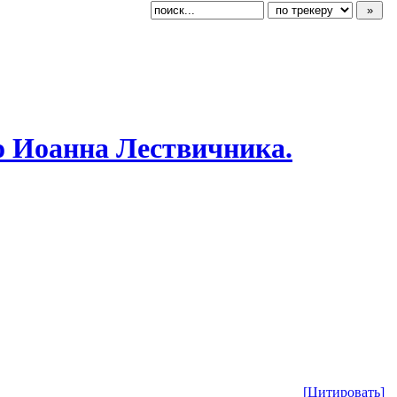
о
​ Иоанна Лествичника.
[Цитировать]