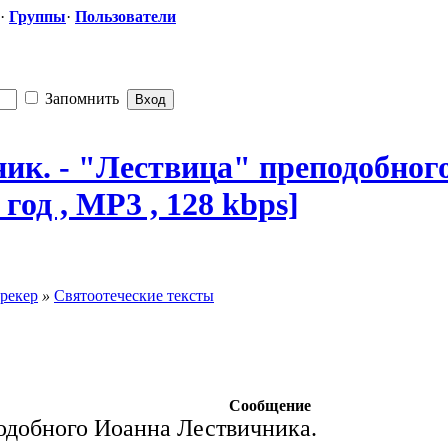
·
Группы
·
Пользователи
Запомнить
ик. - "Лествиц
​а" преподобног
год , MP3 , 128 kbps]
рекер
»
Святоотеческие тексты
Сообщение
одобного Иоанна Лествичника.