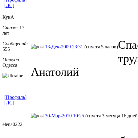
[ЛС]
КукА
Стаж:
17
лет
Спа
Сообщений:
13-Дек-2009 23:31
(спустя 5 часов)
555
тру
Откуда:
Одесса
Анатолий
[Профиль]
[ЛС]
30-Мар-2010 10:25
(спустя 3 месяца 16 дней
elena0222