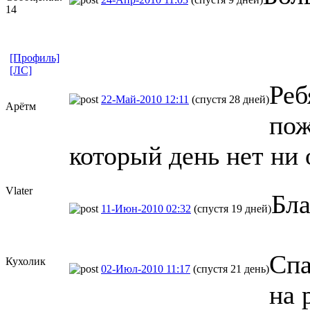
14
[Профиль]
[ЛС]
Реб
22-Май-2010 12:11
(спустя 28 дней)
Арётм
пож
который день нет ни 
Vlater
Бл
11-Июн-2010 02:32
(спустя 19 дней)
Спа
Кухолик
02-Июл-2010 11:17
(спустя 21 день)
на 