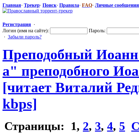
Главная
·
Трекер
·
Поиск
·
Правила
·
FAQ
·
Личные сообщения
Регистрация
·
Логин (имя на сайте):
Пароль:
·
Забыли пароль?
Преподобный Иоанн 
а" преподобного
​ Ио
[читает Виталий Редь
kbps]
Страницы:
1
,
2
,
3
,
4
,
5
С