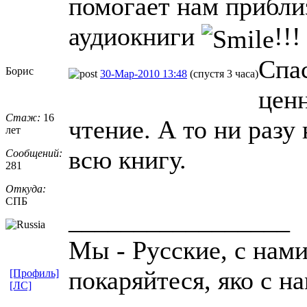
помогает нам приблиз
аудиокниги
!!
Спа
Борис
30-Мар-2010 13:48
(спустя 3 часа)
цен
Стаж:
16
чтение. А то ни разу
лет
всю книгу.
Сообщений:
281
Откуда:
СПБ
_________________
Мы - Русские, с нам
покаряйтеся, яко с н
[Профиль]
[ЛС]