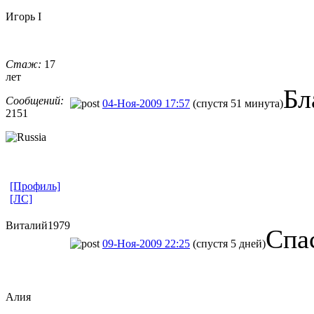
Игорь I
Стаж:
17
лет
Бл
Сообщений:
04-Ноя-2009 17:57
(спустя 51 минута)
2151
[Профиль]
[ЛС]
Виталий1979
Спа
09-Ноя-2009 22:25
(спустя 5 дней)
Алия