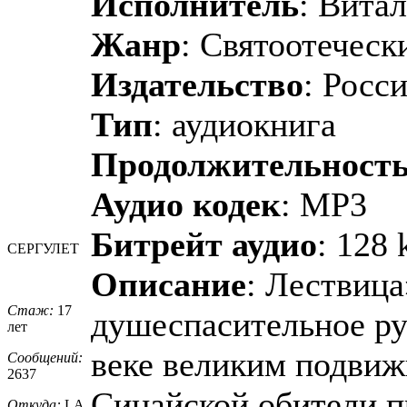
Исполнитель
: Витал
Жанр
: Святоотеческ
Издательство
: Росс
Тип
: аудиокнига
Продолжительност
Аудио кодек
: MP3
Битрейт аудио
: 128 
СЕРГУЛЕТ
Описание
: Лествица
Стаж:
17
душеспасительное ру
лет
веке великим подвиж
Сообщений:
2637
Синайской обители п
Откуда:
LA