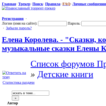
Главная
·
Трекер
·
Поиск
·
Правила
·
FAQ
·
Личные сообщения
Регистрация
·
Логин (имя на сайте):
Пароль:
·
Забыли пароль?
Елена Королева. - "Сказки,
​ 
музыкальные сказки Елены Ко
Список форумов Пр
»
Детские книги
Статистика раздачи
Автор