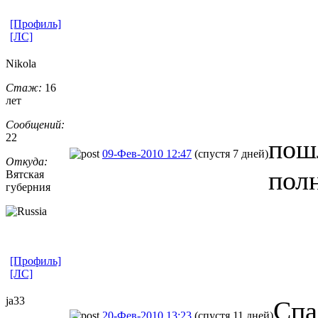
[Профиль]
[ЛС]
Nikola
Стаж:
16
лет
Сообщений:
22
пош
09-Фев-2010 12:47
(спустя 7 дней)
Откуда:
пол
Вятская
губерния
[Профиль]
[ЛС]
ja33
Спа
20-Фев-2010 13:23
(спустя 11 дней)