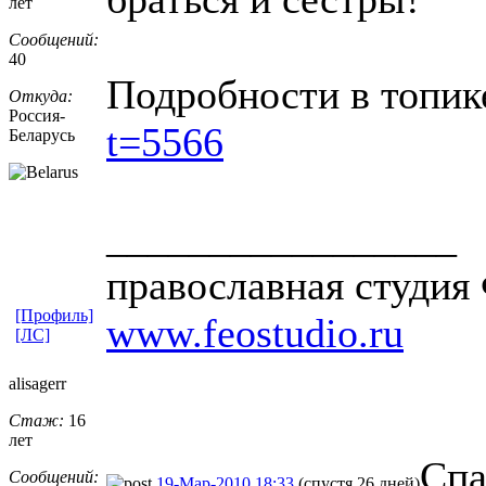
лет
Сообщений:
40
Подробности в топи
Откуда:
Россия-
t=5566
Белар
​усь
_________________
православная студия 
[Профиль]
www.feostudio.ru
[ЛС]
alisagerr
Стаж:
16
лет
Спа
Сообщений:
19-Мар-2010 18:33
(спустя 26 дней)