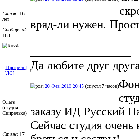
скр
Стаж:
16
лет
вряд-ли нужен. Прост
Сообщений:
188
_________________
Да любите друг друг
[Профиль]
[ЛС]
Фон
20-Фев-2010 20:45
(спустя 7 часов)
сту
Ольга
(студия
заказу ИД Русский П
Свирелька)
Сейчас студия очень
Стаж:
17
браться и сестры!