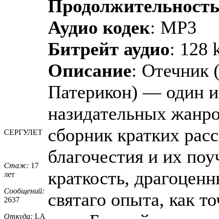
Продолжительност
Аудио кодек
: MP3
Битрейт аудио
: 128 
Описание
: Отечник 
Патерикон) — один и
назидательных жанро
сборник кратких рас
СЕРГУЛЕТ
благочестия и их поу
Стаж:
17
краткость, драгоценн
лет
Сообщений:
святаго опыта, как т
2637
Откуда:
LA