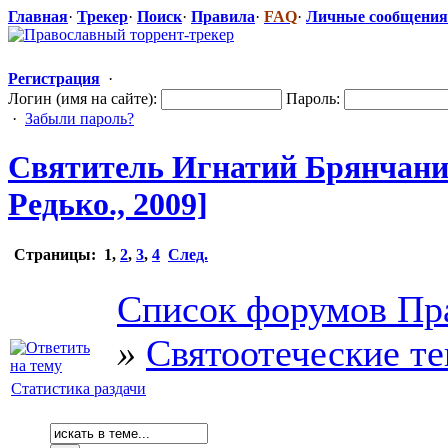
Главная
·
Трекер
·
Поиск
·
Правила
·
FAQ
·
Личные сообщения
Регистрация
·
Логин (имя на сайте):
Пароль:
·
Забыли пароль?
Святитель Игнатий Брянчани
Редько., 2009]
Страницы:
1
,
2
,
3
,
4
След.
Список форумов Пр
»
Святоотеческие т
Статистика раздачи