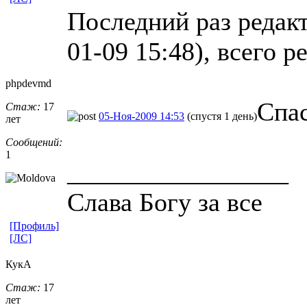
Последний раз редак
01-09 15:48), всего р
phpdevmd
Спа
Стаж:
17
05-Ноя-2009 14:53
(спустя 1 день)
лет
Сообщений:
1
_________________
Слава Богу за все
[Профиль]
[ЛС]
КукА
Стаж:
17
лет