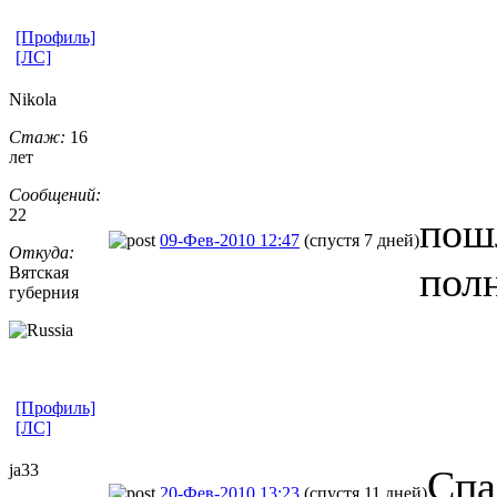
[Профиль]
[ЛС]
Nikola
Стаж:
16
лет
Сообщений:
22
пош
09-Фев-2010 12:47
(спустя 7 дней)
Откуда:
пол
Вятская
губерния
[Профиль]
[ЛС]
ja33
Спа
20-Фев-2010 13:23
(спустя 11 дней)