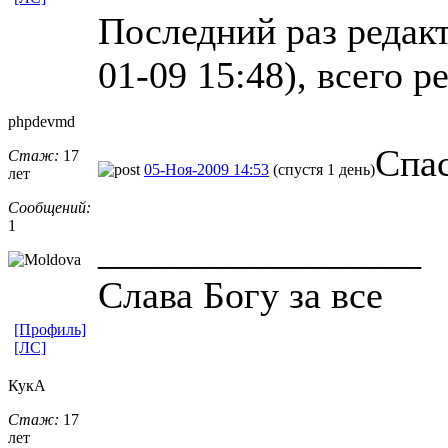
Последний раз редак
01-09 15:48), всего р
phpdevmd
Спа
Стаж:
17
05-Ноя-2009 14:53
(спустя 1 день)
лет
Сообщений:
1
_________________
Слава Богу за все
[Профиль]
[ЛС]
КукА
Стаж:
17
лет