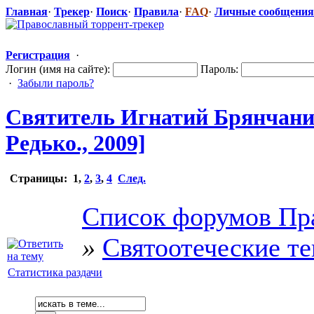
Главная
·
Трекер
·
Поиск
·
Правила
·
FAQ
·
Личные сообщения
Регистрация
·
Логин (имя на сайте):
Пароль:
·
Забыли пароль?
Святитель Игнатий Брянчани
Редько., 2009]
Страницы:
1
,
2
,
3
,
4
След.
Список форумов Пр
»
Святоотеческие т
Статистика раздачи