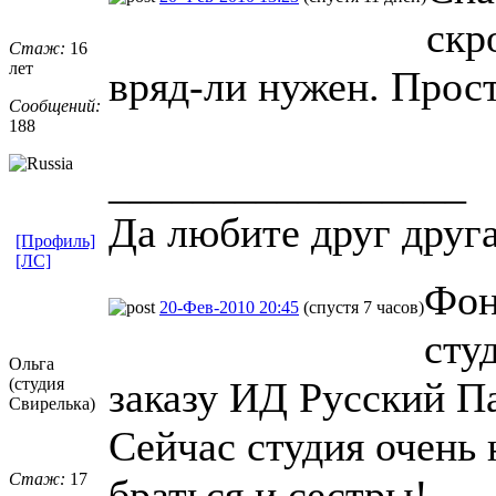
скр
Стаж:
16
лет
вряд-ли нужен. Прост
Сообщений:
188
_________________
Да любите друг друг
[Профиль]
[ЛС]
Фон
20-Фев-2010 20:45
(спустя 7 часов)
сту
Ольга
(студия
заказу ИД Русский П
Свирелька)
Сейчас студия очень
Стаж:
17
браться и сестры!