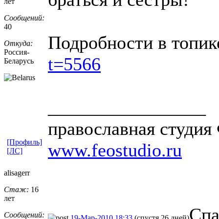
лет
Сообщений:
40
Подробности в топи
Откуда:
Россия-
t=5566
Белар
​усь
_________________
православная студия 
[Профиль]
www.feostudio.ru
[ЛС]
alisagerr
Стаж:
16
лет
Спа
Сообщений:
19-Мар-2010 18:33
(спустя 26 дней)