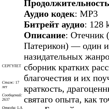
Продолжительност
Аудио кодек
: MP3
Битрейт аудио
: 128 
Описание
: Отечник 
Патерикон) — один и
назидательных жанро
сборник кратких рас
СЕРГУЛЕТ
благочестия и их поу
Стаж:
17
краткость, драгоценн
лет
Сообщений:
святаго опыта, как т
2637
Откуда:
LA