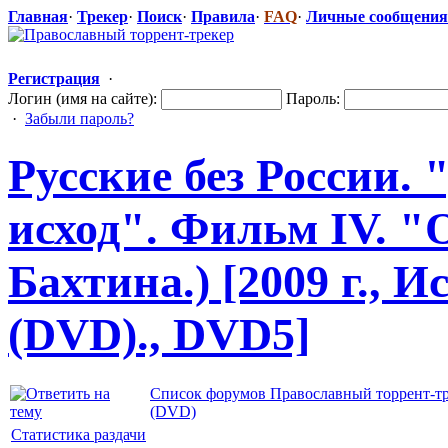
Главная
·
Трекер
·
Поиск
·
Правила
·
FAQ
·
Личные сообщения
Регистрация
·
Логин (имя на сайте):
Пароль:
·
Забыли пароль?
Русские без России.
исход". Фильм IV. "
Бахтина.) [2009 г., 
(DVD)., DVD5]
Список форумов Православный торрент-т
(DVD)
Статистика раздачи