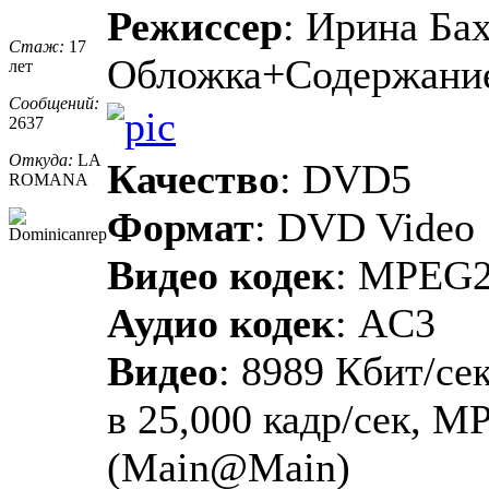
Режиссер
: Ирина Ба
Стаж:
17
Обложка+Содержани
лет
Сообщений:
2637
Откуда:
LA
Качество
: DVD5
ROMANA
Формат
: DVD Video
Видео кодек
: MPEG
Аудио кодек
: AC3
Видео
: 8989 Кбит/сек
в 25,000 кадр/сек, M
(Main@Main)