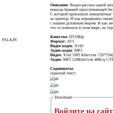
Описание
: Видео-рассказ одной ж
некогда бывшей преуспевающей биз
С которой произошли невероятные 
за границу. И как неразрывно связ
с нашим духовным миром. И как за
что то изменить в этом мире, но т
Качество
: DVDRip
PALKIN
Формат
: AVI
Видео кодек
: XviD
Аудио кодек
: MP3
Видео
: Xvid 1995 Кбит/сек 720*550(
Аудио
: MP3 128Кбит/сек 48Кгц С
Скриншоты
:
скрытый текст
Download
Войдите на сайт