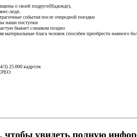
енщины о своей подруге(Надежде),
нес-леди.
трагичные события после очередной поездки
аны наши поступки
частую бывает слишком поздно
еряя материальные блага человек способен преобрести намного б
4/3) 25.000 кадр/сек
ТЕРЕО
, чтобы увидеть полную инфо