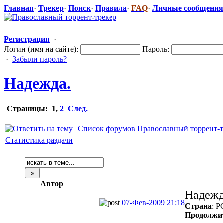
Главная
·
Трекер
·
Поиск
·
Правила
·
FAQ
·
Личные сообщения
Регистрация
·
Логин (имя на сайте):
Пароль:
·
Забыли пароль?
Надежда.
Страницы:
1
,
2
След.
Список форумов Православный торрент-т
Статистика раздачи
Автор
Надеж
07-Фев-2009 21:18
Страна
: 
Продолжи