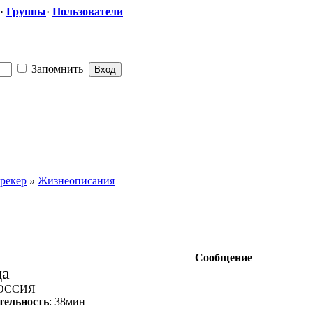
·
Группы
·
Пользователи
Запомнить
рекер
»
Жизнеописания
Сообщение
да
РОССИЯ
тельность
: 38мин