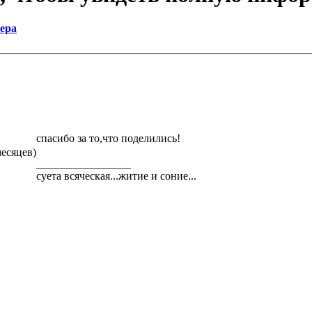
ера
спасибо за то,что поделились!
месяцев)
_________________
суета всяческая...житие и соние...