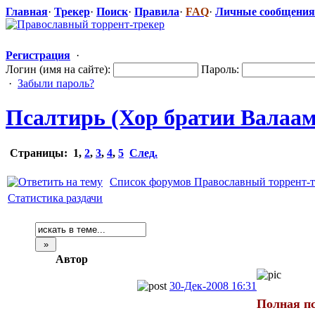
Главная
·
Трекер
·
Поиск
·
Правила
·
FAQ
·
Личные сообщения
Регистрация
·
Логин (имя на сайте):
Пароль:
·
Забыли пароль?
Псалтирь (Хор братии Валаа
Страницы:
1
,
2
,
3
,
4
,
5
След.
Список форумов Православный торрент-т
Статистика раздачи
Автор
30-Дек-2008 16:31
Полная пс