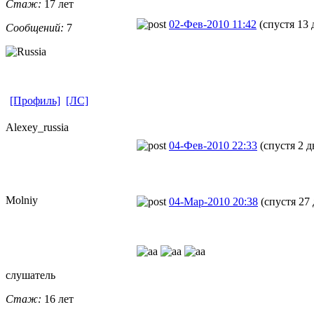
Стаж:
17 лет
02-Фев-2010 11:42
(спустя 13 
Сообщений:
7
[Профиль]
[ЛС]
Alexey_russi
​a
04-Фев-2010 22:33
(спустя 2 д
Molniy
04-Мар-2010 20:38
(спустя 27
слушатель
Стаж:
16 лет