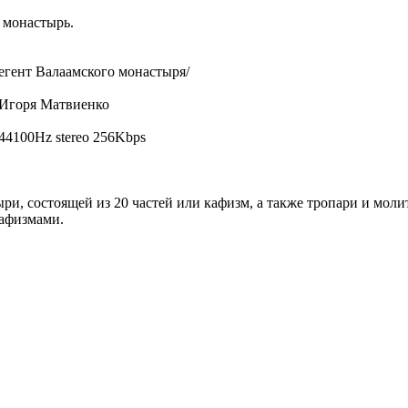
 монастырь.
регент Валаамского монастыря/
 Игоря Матвиенко
44100Hz stereo 256Kbps
и, состоящей из 20 частей или кафизм, а также тропари и моли
кафизмами.