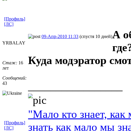
[Профиль]
[ЛС]
А о
09-Апр-2010 11:33
(спустя 10 дней)
YRBALAY
где
Куда модэратор смо
Стаж:
16
лет
Сообщений:
_________________
43
"Мало кто знает, как 
[Профиль]
знать как мало мы зн
[ЛС]