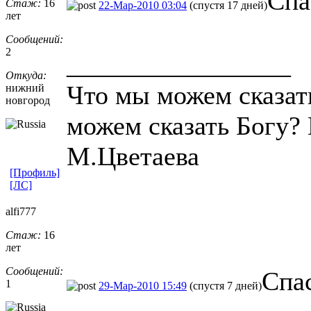
Спа
Стаж:
16
22-Мар-2010 03:04
(спустя 17 дней)
лет
Сообщений:
2
_________________
Откуда:
Что мы можем сказат
нижний
новгород
можем сказать Богу? 
М.Цветаева
[Профиль]
[ЛС]
alfi777
Стаж:
16
лет
Сообщений:
Спа
1
29-Мар-2010 15:49
(спустя 7 дней)