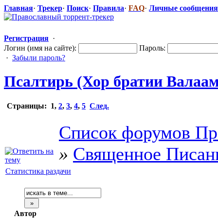
Главная
·
Трекер
·
Поиск
·
Правила
·
FAQ
·
Личные сообщения
Регистрация
·
Логин (имя на сайте):
Пароль:
·
Забыли пароль?
Псалтирь (Хор братии Валаа
Страницы:
1
,
2
,
3
,
4
,
5
След.
Список форумов Пр
»
Священное Писан
Статистика раздачи
Автор