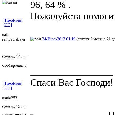
96, 64 % .
Пожалуйста помогит
[Профиль]
[ЛС]
nata
24-Июл-2013 01:19
(спустя 2 месяца 21 д
sentyabrskay
​a
Стаж:
14 лет
Сообщений:
8
_________________
Спаси Вас Господи!
[Профиль]
[ЛС]
maria253
Стаж:
12 лет
П