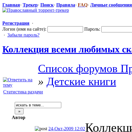
Главная
·
Трекер
·
Поиск
·
Правила
·
FAQ
·
Личные сообщения
Регистрация
·
Логин (имя на сайте):
Пароль:
·
Забыли пароль?
Коллекция всеми любимых ска
Список форумов Пр
»
Детские книги
Статистика раздачи
Автор
Коллекц
24-Окт-2009 12:02