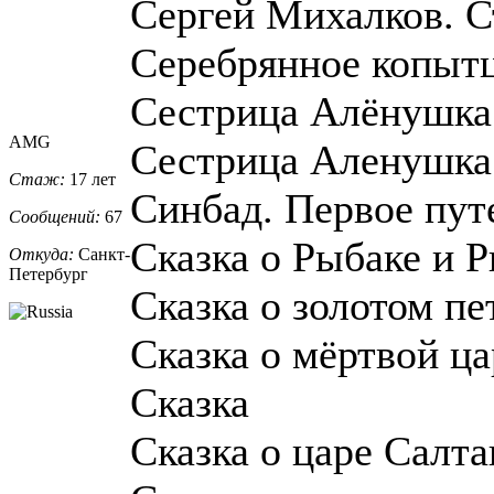
Сергей Михалков. С
Серебрянное копытц
Сестрица Алёнушка 
AMG
Сестрица Аленушка
Стаж:
17 лет
Синбад. Первое пут
Сообщений:
67
Сказка о Рыбаке и Р
Откуда:
Санкт-
Петерб
​ург
Сказка о золотом пе
Сказка о мёртвой ца
Сказка
Сказка о царе Салта