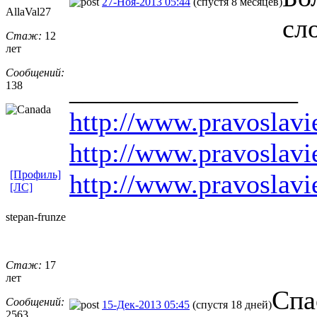
27-Ноя-2013 05:44
(спустя 8 месяцев)
AllaVal27
сл
Стаж:
12
лет
Сообщений:
_________________
138
http://www.pravoslavie
http://www.pravoslavi
[Профиль]
http://www.pravoslavi
[ЛС]
stepan-frunz
​e
Стаж:
17
лет
Спа
Сообщений:
15-Дек-2013 05:45
(спустя 18 дней)
2563