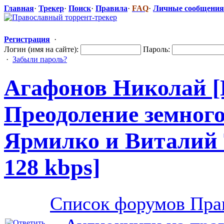
Главная
·
Трекер
·
Поиск
·
Правила
·
FAQ
·
Личные сообщения
Регистрация
·
Логин (имя на сайте):
Пароль:
·
Забыли пароль?
Агафонов Николай [
Преодоление земног
Ярмилко и Виталий Т
128 kbps]
Список форумов Пра