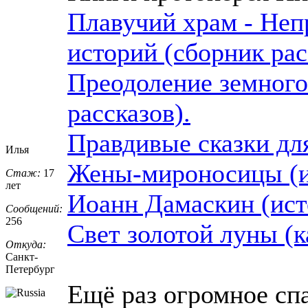
Плавучий храм - Неп
историй (сборник рас
Преодоление земного
рассказов).
Правдивые сказки дл
Илья
Жены-мироносицы (и
Стаж:
17
лет
Иоанн Дамаскин (ист
Сообщений:
256
Свет золотой луны (к
Откуда:
Санкт-
Петерб
​ург
Ещё раз огромное сп