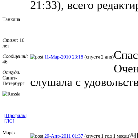
21:33), всего редакти
Танюша
Стаж:
16
лет
Спас
Сообщений:
11-Мар-2010 23:18
(спустя 2 дня)
46
Очен
Откуда:
Санкт-
слушала с удовольст
Петерб
​ург
[Профиль]
[ЛС]
ч
Марфа
29-Апр-2011 01:37
(спустя 1 год 1 месяц)