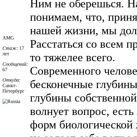
Ним не оберешься. Н
понимаем, что, приня
нашей жизни, мы дол
AMG
Расстаться со всем 
Стаж:
17
то тяжелее всего.
лет
Сообщений:
Современного челове
67
Откуда:
бесконечные глубины
Санкт-
Петерб
​ург
глубины собственной
волнует вопрос, есть
форм биологической 