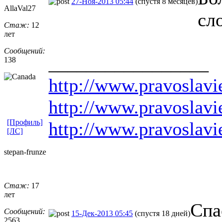
27-Ноя-2013 05:44
(спустя 8 месяцев)
AllaVal27
сл
Стаж:
12
лет
Сообщений:
_________________
138
http://www.pravoslavie
http://www.pravoslavi
[Профиль]
http://www.pravoslavi
[ЛС]
stepan-frunz
​e
Стаж:
17
лет
Спа
Сообщений:
15-Дек-2013 05:45
(спустя 18 дней)
2563