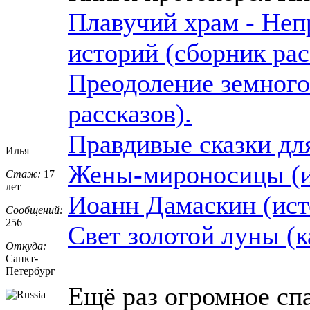
Плавучий храм - Неп
историй (сборник рас
Преодоление земного
рассказов).
Правдивые сказки дл
Илья
Жены-мироносицы (и
Стаж:
17
лет
Иоанн Дамаскин (ист
Сообщений:
256
Свет золотой луны (к
Откуда:
Санкт-
Петерб
​ург
Ещё раз огромное сп