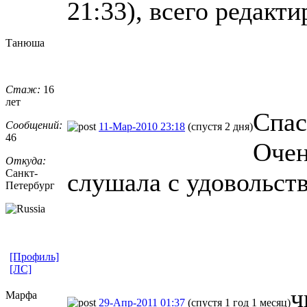
21:33), всего редакти
Танюша
Стаж:
16
лет
Спас
Сообщений:
11-Мар-2010 23:18
(спустя 2 дня)
46
Очен
Откуда:
Санкт-
слушала с удовольст
Петерб
​ург
[Профиль]
[ЛС]
ч
Марфа
29-Апр-2011 01:37
(спустя 1 год 1 месяц)