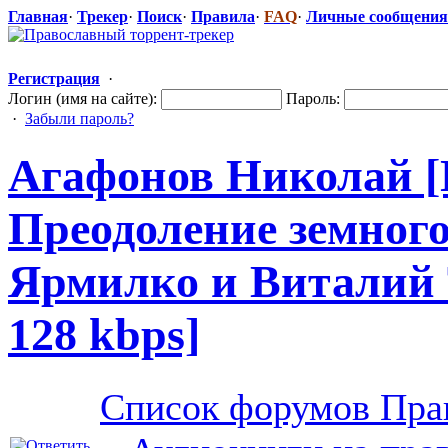
Главная
·
Трекер
·
Поиск
·
Правила
·
FAQ
·
Личные сообщения
Регистрация
·
Логин (имя на сайте):
Пароль:
·
Забыли пароль?
Агафонов Николай [
Преодоление земног
Ярмилко и Виталий Т
128 kbps]
Список форумов Пра