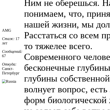
Ним не оберешься. Н
понимаем, что, приня
нашей жизни, мы дол
AMG
Расстаться со всем 
Стаж:
17
то тяжелее всего.
лет
Сообщений:
Современного челове
67
Откуда:
бесконечные глубины
Санкт-
Петерб
​ург
глубины собственной
волнует вопрос, есть
форм биологической 