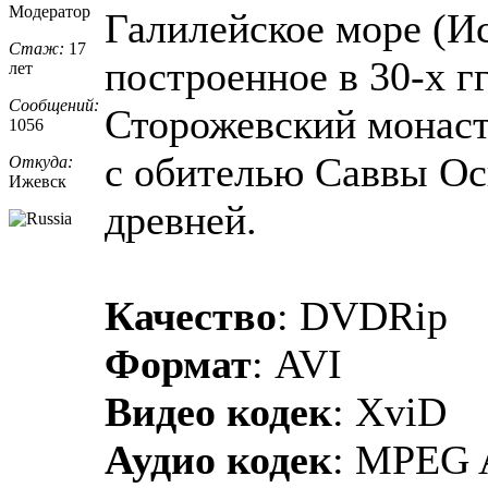
Модератор
Галилейское море (И
Стаж:
17
построенное в 30-х гг
лет
Сообщений:
Сторожевский монаст
1056
с обителью Саввы Ос
Откуда:
Ижевск
древней.
Качество
: DVDRip
Формат
: AVI
Видео кодек
: XviD
Аудио кодек
: MPEG 