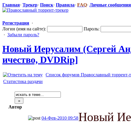
Главная
·
Трекер
·
Поиск
·
Правила
·
FAQ
·
Личные сообщения
Регистрация
·
Логин (имя на сайте):
Пароль:
·
Забыли пароль?
Новый Иерусалим (Сергей Ан
ичество, DVDRip]
Список форумов Православный торрент-т
Статистика раздачи
Автор
Новый Ие
04-Фев-2010 09:58