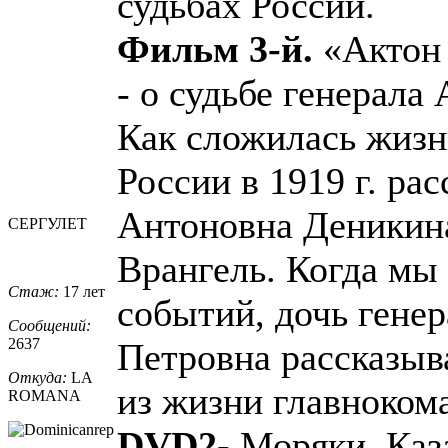
судьбах России.
Фильм 3-й.
«Актон 
- о судьбе генерала
Как сложилась жизн
России в 1919 г. ра
Антоновна Деникина
СЕРГУЛЕТ
Врангель. Когда мы 
Стаж:
17 лет
событий, дочь генер
Сообщений:
2637
Петровна рассказыв
Откуда:
LA
из жизни главноком
ROMANA
DVD2-
Моряки, Каза