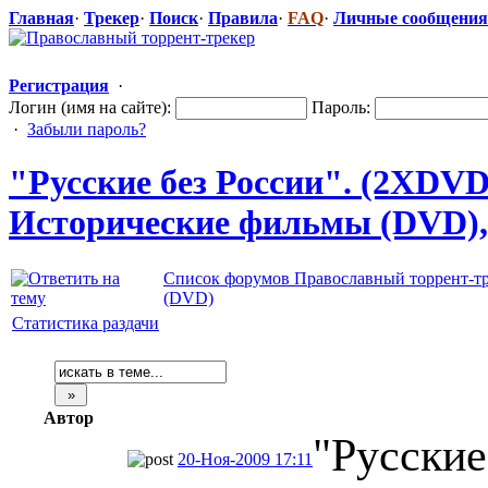
Главная
·
Трекер
·
Поиск
·
Правила
·
FAQ
·
Личные сообщения
Регистрация
·
Логин (имя на сайте):
Пароль:
·
Забыли пароль?
"Русские
​ без России". (2ХDVD
Исторические
​ фильмы (DVD)
Список форумов Православный торрент-т
(DVD)
Статистика раздачи
Автор
"Русские
20-Ноя-2009 17:11