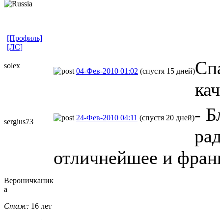
[Профиль]
[ЛС]
Сп
solex
04-Фев-2010 01:02
(спустя 15 дней)
ка
- 
24-Фев-2010 04:11
(спустя 20 дней)
sergius73
рад
отличнейшее и фран
Вероничканик
а
Стаж:
16 лет