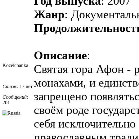
Год выпуска
: 2007
Жанр
: Документаль
Продолжительност
Описание
:
Святая гора Афон - 
Kozelchanka
монахами, и единств
Стаж:
17 лет
запрещено появлять
Сообщений:
201
своём роде государс
себя исключительно
православным тради