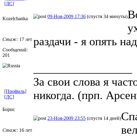
[ЛС]
В
09-Ноя-2009 17:36
(спустя 34 минуты)
Kozelchanka
у
раздачи - я опять на
Стаж:
17 лет
Сообщений:
201
_________________
За свои слова я част
[Профиль]
никогда. (прп. Арсе
[ЛС]
Борис
Сп
23-Ноя-2009 23:55
(спустя 14 дней)
ве
Стаж:
16 лет