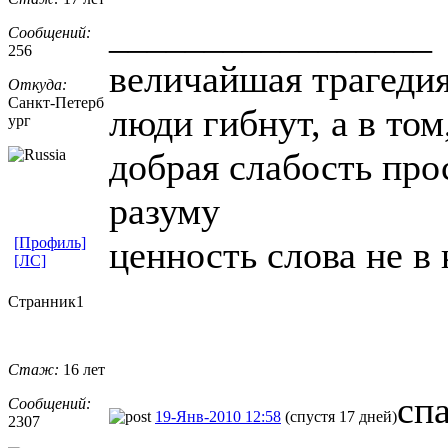
_________________
Сообщений:
256
величайшая трагедия
Откуда:
Санкт-Петерб
люди гибнут, а в то
ург
добрая слабость про
разуму
[Профиль]
ценность слова не в
[ЛС]
Странник1
Стаж:
16 лет
сп
Сообщений:
19-Янв-2010 12:58
(спустя 17 дней)
2307