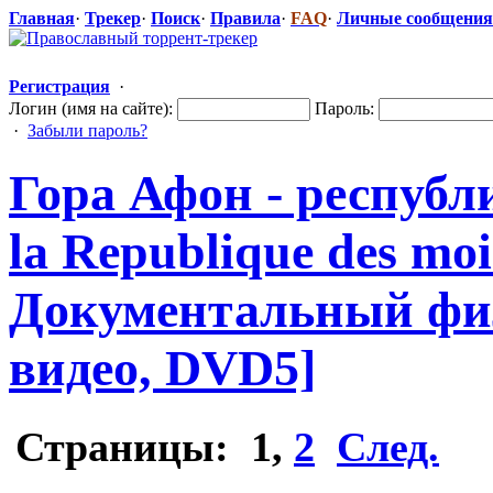
Главная
·
Трекер
·
Поиск
·
Правила
·
FAQ
·
Личные сообщения
Регистрация
·
Логин (имя на сайте):
Пароль:
·
Забыли пароль?
Гора Афон - республи
la Republique des moin
Документальн
​ый ф
видео, DVD5]
Страницы:
1
,
2
След.