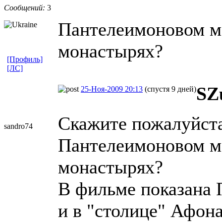
Сообщений:
3
Пантелеимоновом мо
монастырях?
[Профиль]
[ЛС]
SZ
25-Ноя-2009 20:13
(спустя 9 дней)
Скажите пожалуйста,
sandro74
Пантелеимоновом мо
монастырях?
В фильме показана 
и в "столице" Афона