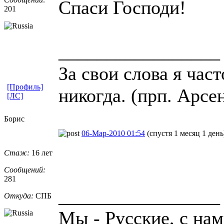
Спаси Господи!
201
_________________
За свои слова я час
[Профиль]
никогда. (прп. Арсе
[ЛС]
Борис
06-Мар-2010 01:54
(спустя 1 месяц 1 день
Стаж:
16 лет
Сообщений:
281
_________________
Откуда:
СПБ
Мы - Русские, с нам