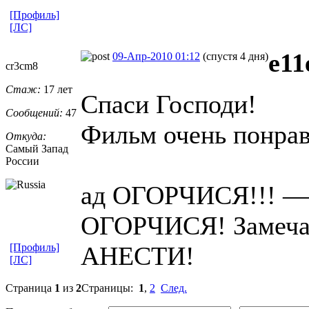
[Профиль]
[ЛС]
e11
09-Апр-2010 01:12
(спустя 4 дня)
cr3cm8
Стаж:
17 лет
Спаси Господи!
Сообщений:
47
Фильм очень понрав
Откуда:
Самый Запад
России
ад ОГОРЧИСЯ!!! —
ОГОРЧИСЯ! Замеча
[Профиль]
АНЕСТИ!
[ЛС]
Страница
1
из
2
Страницы:
1
,
2
След.