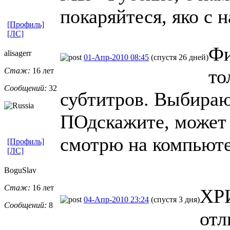
покаряйтеся, яко с 
[Профиль]
[ЛС]
Фи
alisagerr
01-Апр-2010 08:45
(спустя 26 дней)
то
Стаж:
16 лет
Сообщений:
32
субтитров. Выбираю 
ПОдскажите, может 
смотрю на компьюте
[Профиль]
[ЛС]
BoguSlav
Стаж:
16 лет
ХР
04-Апр-2010 23:24
(спустя 3 дня)
Сообщений:
8
отл