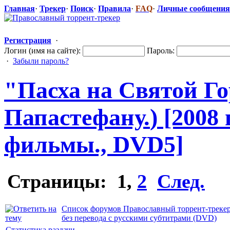
Главная
·
Трекер
·
Поиск
·
Правила
·
FAQ
·
Личные сообщения
Регистрация
·
Логин (имя на сайте):
Пароль:
·
Забыли пароль?
"Пасха на Святой Го
Папастефану.
​) [200
фильмы., DVD5]
Страницы:
1
,
2
След.
Список форумов Православный торрент-треке
без перевода с русскими субтитрами (DVD)
Статистика раздачи