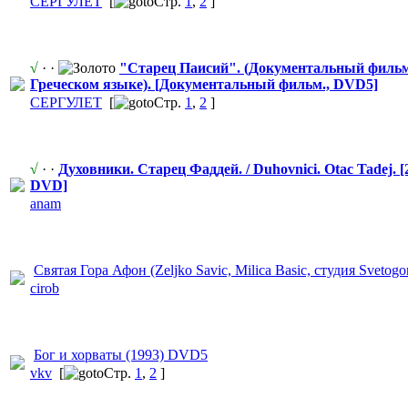
СЕРГУЛЕТ
[
Стр.
1
,
2
]
√
· ·
"Старец Паисий". (Документальн
​ый фильм
Греческом языке). [Документальн
​ый фильм., DVD5]
СЕРГУЛЕТ
[
Стр.
1
,
2
]
√
· ·
Духовники. Старец Фаддей. / Duhovnici. Otac Tadej. 
DVD]
anam
Святая Гора Афон (Zeljko Savic, Milica Basic, студия Svetogo
cirob
Бог и хорваты (1993) DVD5
vkv
[
Стр.
1
,
2
]