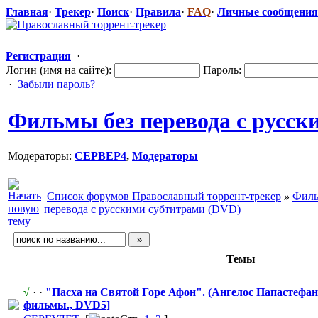
Главная
·
Трекер
·
Поиск
·
Правила
·
FAQ
·
Личные сообщения
Регистрация
·
Логин (имя на сайте):
Пароль:
·
Забыли пароль?
Фильмы без перевода с русск
Модераторы:
CEPBEP4
,
Модераторы
Список форумов Православный торрент-трекер
»
Филь
перевода с русскими субтитрами (DVD)
Темы
√
· ·
"Пасха на Святой Горе Афон". (Ангелос Папастефан
фильмы., DVD5]