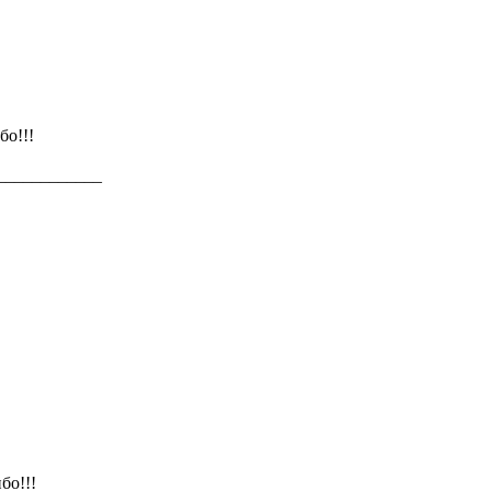
бо!!!
____________
бо!!!