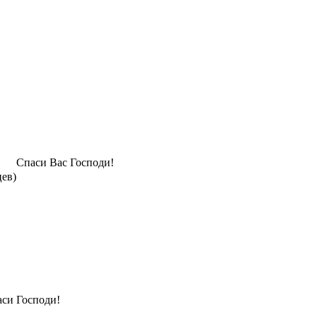
Спаси Вас Господи!
цев)
си Господи!