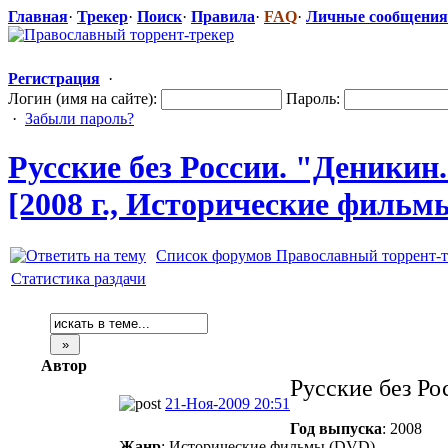
Главная
·
Трекер
·
Поиск
·
Правила
·
FAQ
·
Личные сообщения
Регистрация
·
Логин (имя на сайте):
Пароль:
·
Забыли пароль?
Русские без России. "Деникин
[2008 г., Исторические
​ фильм
Список форумов Православный торрент-т
Статистика раздачи
Автор
Русские без Ро
21-Ноя-2009 20:51
Год выпуска
: 2008
Жанр
: Исторические фильмы (DVD).