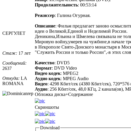
Продолжительность
: 00:53:14
Режиссер
: Галина Огурная.
Описание
: Фильм предлагает заново осмыслит
идеи о Великой,Единой и Неделимой России.
СЕРГУЛЕТ
Деникина,Ильина и Шмелева связывала не толь
Мировую войну,умерев на чужбине,в начале тр
в Некрополе Свято-Донского монастыря в Мос
"Служить России и только России",-в этих сло
Стаж:
17 лет
Качество
: DVD5
Сообщений:
Формат
: DVD Video
2637
Видео кодек
: MPEG2
Откуда:
LA
Аудио кодек
: MPEG Audio
ROMANA
Видео
: 4298 Кбит/сек (4380 Кбит/сек), 720*576
Аудио
: 256 Кбит/сек, 48,0 КГц, 2 канала(ов), M
Обложка диска+Содержание
Скриншоты
Download