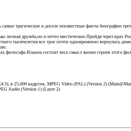
ь самые трагические и доселе неизвестные факты биографии тр
ко личная дружба,но и нечто мистическое.Пройдя через крах Р
етьего тысячелетия все трое почти одновременно вернулись дом
кве.
вах философа Ильина состоит весь смысл жизни героев этого фил
 (4:3), в 25,000 кадр/сек, MPEG Video (PAL) (Version 2) (Main@Mai
PEG Audio (Version 1) (Layer 2)