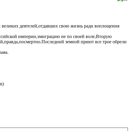
ех великих деятелей,отдавших свою жизнь ради воплощения
оссийской империи,эмиграцию не по своей воле,Вторую
ой,правда,посмертно.Последний земной приют все трое обрели
ьма.
n)