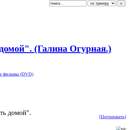
 домой". (Галина Огурная.)
е фильмы (DVD)
ть домой".
[Цитировать]