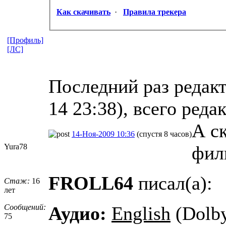
Как скачивать
·
Правила трекера
[Профиль]
[ЛС]
Последний раз редак
14 23:38), всего реда
А с
14-Ноя-2009 10:36
(спустя 8 часов)
Yura78
фил
FROLL64
писал(а):
Стаж:
16
лет
Сообщений:
Аудио:
English
(Dolby
75