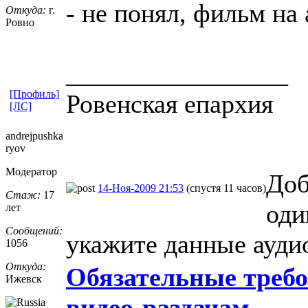
- не понял, фильм на
Откуда:
г.
Ровно
_________________
[Профиль]
Ровенская епархия
[ЛС]
andrejpushka
ryov
Модератор
Доб
14-Ноя-2009 21:53
(спустя 11 часов)
Стаж:
17
оди
лет
Сообщений:
укажите данные ауди
1056
Откуда:
Обязательные требо
Ижевск
видео-раздачам