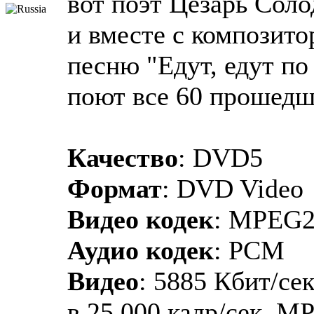
вот поэт Цезарь Соло
и вместе с композит
песню "Едут, едут по
поют все 60 прошедши
Качество
: DVD5
Формат
: DVD Video
Видео кодек
: MPEG
Аудио кодек
: PCM
Видео
: 5885 Кбит/сек
в 25,000 кадр/сек, MP