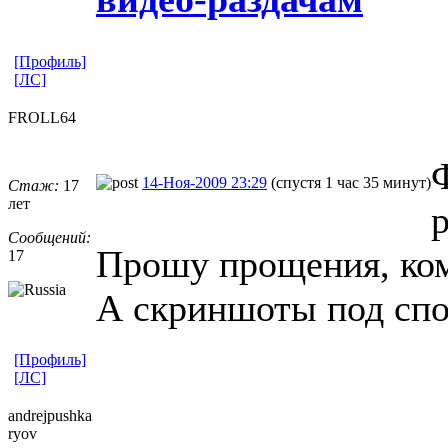
[Профиль]
[ЛС]
FROLL64
14-Ноя-2009 23:29
(спустя 1 час 35 минут)
Стаж:
17
лет
Сообщений:
Прошу прощения, ком
17
А скриншоты под спо
[Профиль]
[ЛС]
andrejpushka
ryov