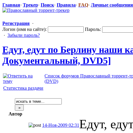
Главная
·
Трекер
·
Поиск
·
Правила
·
FAQ
·
Личные сообщения
Регистрация
·
Логин (имя на сайте):
Пароль:
·
Забыли пароль?
Едут, едут по Берлину наши ка
Документальн
​ый, DVD5]
Список форумов Православный торрент-т
(DVD)
Статистика раздачи
Автор
Едут, еду
14-Ноя-2009 02:31