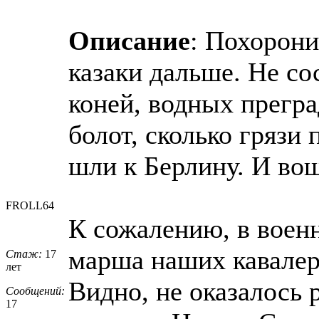
Описание
: Похорон
казаки дальше. Не со
коней, водных прегра
болот, сколько грязи
шли к Берлину. И во
FROLL64
К сожалению, в военн
марша наших кавалер
Стаж:
17
лет
Видно, не оказалось 
Сообщений:
17