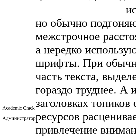
и
но обычно подгоня
межстрочное расстоя
а нередко использу
шрифты. При обычн
часть текста, выде
гораздо труднее. А
заголовках топиков
Academic Crack
ресурсов расценива
Администратор
привлечение внимани