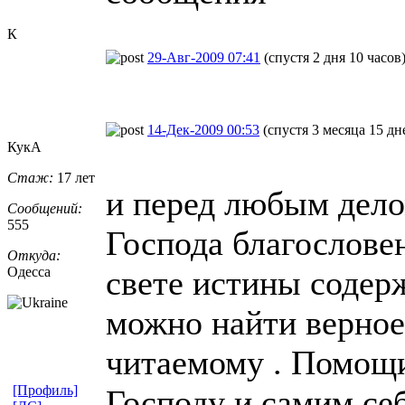
К
29-Авг-2009 07:41
(спустя 2 дня 10 часов
14-Дек-2009 00:53
(спустя 3 месяца 15 дн
КукА
Стаж:
17 лет
и перед любым дело
Сообщений:
555
Господа благослове
Откуда:
Одесса
свете истины соде
можно найти верное
читаемому . Помощи
[Профиль]
Господу и самим се