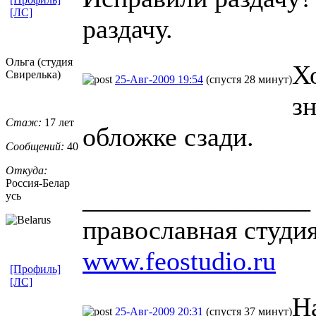
[ЛС]
раздачу.
Ольга (студия
Х
Свирелька)
25-Авг-2009 19:54
(спустя 28 минут)
зн
Стаж:
17 лет
обложке сзади.
Сообщений:
40
Откуда:
Россия-Белар
_________________
усь
православная студи
www.feostudio.ru
[Профиль]
[ЛС]
Н
25-Авг-2009 20:31
(спустя 37 минут)