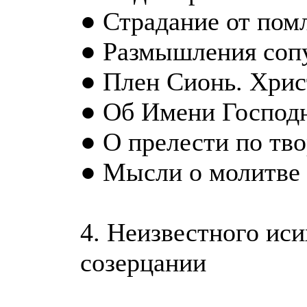
● Страдание от пом
● Размышления соп
● Плен Сионь. Хрис
● Об Имени Господ
● О прелести по тв
● Мысли о молитве
4. Неизвестного иси
созерцании