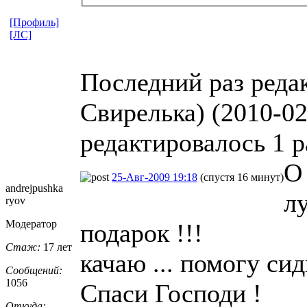
[Профиль]
[ЛС]
Последний раз редак
Свирелька) (2010-02
редактировалось 1 р
О
25-Авг-2009 19:18
(спустя 16 минут)
andrejpushka
л
ryov
Модератор
подарок !!!
Стаж:
17 лет
качаю ... помогу сид
Сообщений:
1056
Спаси Господи !
Откуда: