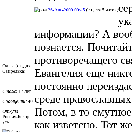
се
26-Авг-2009 09:45
(спустя 5 часов)
ук
информации? А вооб
познается. Почитайт
противоречащего св
Ольга (студия
Евангелия еще никт
Свирелька)
постоянно переиздае
Стаж:
17 лет
среде православных
Сообщений:
40
Потом, в то смутно
Откуда:
Россия-Белар
как изветсно. Тот ж
усь