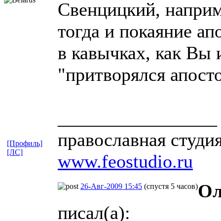
Свенцицкий, наприме
тогда и покаяние ап
в кавычках, как Вы 
"притворялся апост
_________________
православная студи
[Профиль]
[ЛС]
www.feostudio.ru
Ол
26-Авг-2009 15:45
(спустя 5 часов)
писал(а):