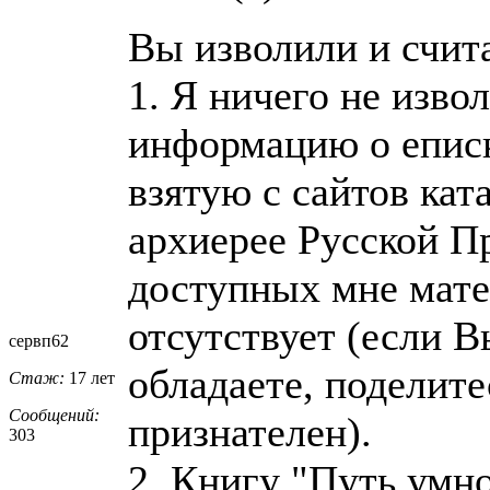
Вы изволили и счит
1. Я ничего не извол
информацию о еписк
взятую с сайтов ка
архиерее Русской П
доступных мне мат
отсутствует (если 
сервп62
обладаете, поделите
Стаж:
17 лет
Сообщений:
признателен).
303
2. Книгу "Путь умно