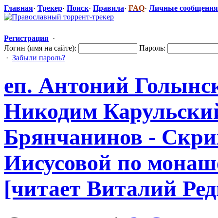
Главная
·
Трекер
·
Поиск
·
Правила
·
FAQ
·
Личные сообщения
Регистрация
·
Логин (имя на сайте):
Пароль:
·
Забыли пароль?
еп. Антоний Голынс
Никодим Карульский
Брянчанинов - Скри
Иисусовой по монаш
[читает Виталий Редь