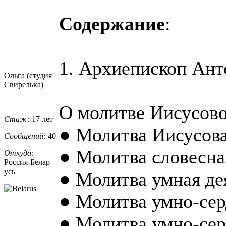
Содержание
:
1. Архиепископ Ант
Ольга (студия
Свирелька)
О молитве Иисусово
Стаж:
17 лет
● Молитва Иисусов
Сообщений:
40
● Молитва словесна
Откуда:
Россия-Белар
усь
● Молитва умная де
● Молитва умно-сер
● Молитва умно-сер