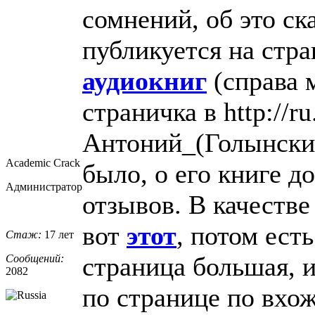
сомнений, об это ск
публикуется на стр
аудиокниг
(справа 
страничка в http://ru
Антоний_(Голынский
Academic Crack
было, о его книге 
Администратор
отзывов. В качестве
вот
этот
, потом ест
Стаж:
17 лет
страница большая, и
Сообщений:
2082
по странице по вхо