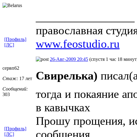
_________________
православная студи
[Профиль]
www.feostudio.ru
[ЛС]
26-Авг-2009 20:45
(спустя 1 час 18 минут
сервп62
Свирелька)
писал(а
Стаж:
17 лет
Сообщений:
тогда и покаяние ап
303
в кавычках
Прошу прощения, и
[Профиль]
сообщения
[ЛС]