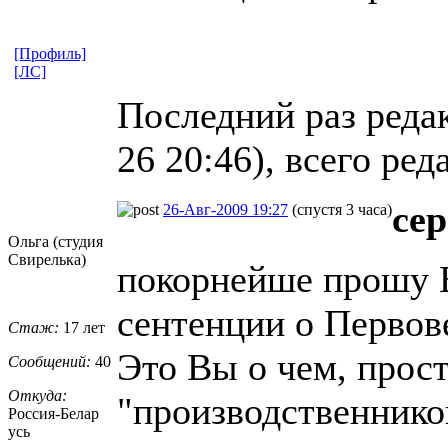
[Профиль]
[ЛС]
Последний раз редак
26 20:46), всего ред
се
26-Авг-2009 19:27
(спустя 3 часа)
Ольга (студия
Свирелька)
покорнейше прошу В
сентенции о Первов
Стаж:
17 лет
Это Вы о чем, прос
Сообщений:
40
Откуда:
"производственнико
Россия-Белар
усь