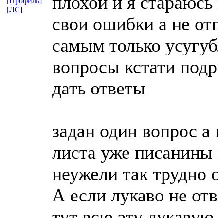
плохой и я стараюсь 
[Профиль]
[ЛС]
свои ошибки а не от
самым только усугуб
вопросы кстати подр
дать ответы
задан один вопрос а 
листа уже писанины 
неужели так трудно 
А если лукаво не отв
тут всю эту лукавую