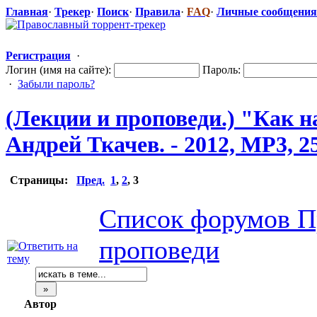
Главная
·
Трекер
·
Поиск
·
Правила
·
FAQ
·
Личные сообщения
Регистрация
·
Логин (имя на сайте):
Пароль:
·
Забыли пароль?
(Лекции и проповеди.) "Как 
Андрей Ткачев. - 2012, MP3, 2
Страницы:
Пред.
1
,
2
,
3
Список форумов П
проповеди
Автор