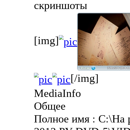
скриншоты
[img]
[/img]
MediaInfo
Общее
Полное имя : C:\На