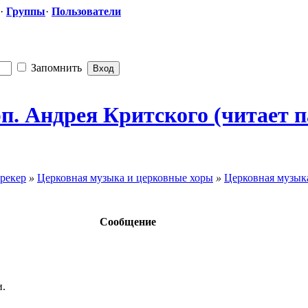
·
Группы
·
Пользователи
Запомнить
. Андрея Критского (читает 
рекер
»
Церковная музыка и церковные хоры
»
Церковная музыка
Сообщение
и.