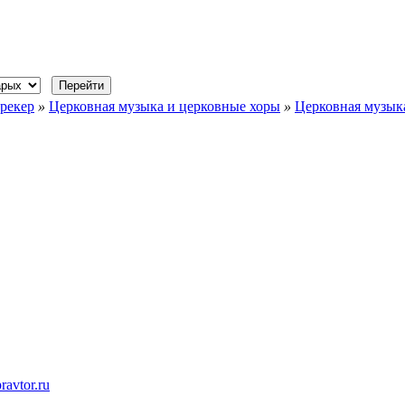
рекер
»
Церковная музыка и церковные хоры
»
Церковная музыка
ravtor.ru