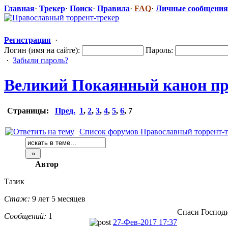
Главная
·
Трекер
·
Поиск
·
Правила
·
FAQ
·
Личные сообщения
Регистрация
·
Логин (имя на сайте):
Пароль:
·
Забыли пароль?
Великий Покаянный канон прп
Страницы:
Пред.
1
,
2
,
3
,
4
,
5
,
6
,
7
Список форумов Православный торрент-т
Автор
Тазик
Стаж:
9 лет 5 месяцев
Спаси Господ
Сообщений:
1
27-Фев-2017 17:37