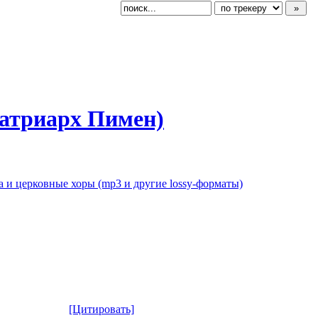
патриарх Пимен)
 и церковные хоры (mp3 и другие lossy-форматы)
[Цитировать]