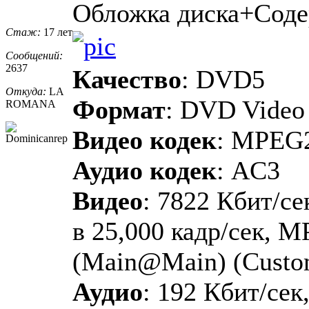
Обложка диска+Сод
Стаж:
17 лет
Сообщений:
2637
Качество
: DVD5
Откуда:
LA
Формат
: DVD Video
ROMANA
Видео кодек
: MPEG
Аудио кодек
: AC3
Видео
: 7822 Кбит/се
в 25,000 кадр/сек, M
(Main@Main) (Custo
Аудио
: 192 Кбит/сек