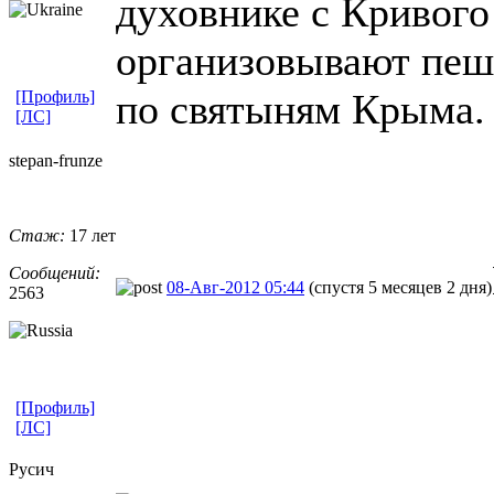
духовнике с Кривого
организовывают пеш
по святыням Крыма.
[Профиль]
[ЛС]
stepan-frunz
​e
Стаж:
17 лет
Сообщений:
08-Авг-2012 05:44
(спустя 5 месяцев 2 дня)
2563
[Профиль]
[ЛС]
Русич