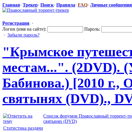
Главная
·
Трекер
·
Поиск
·
Правила
·
FAQ
·
Личные сообщения
Регистрация
·
Логин (имя на сайте):
Пароль:
·
Забыли пароль?
"Крымско
​е путеше
местам...". (2DVD).
Бабинова.) [2010 г.,
святынях (DVD)., D
Список форумов Православный торрент-тр
святынях (DVD)
Статистика раздачи