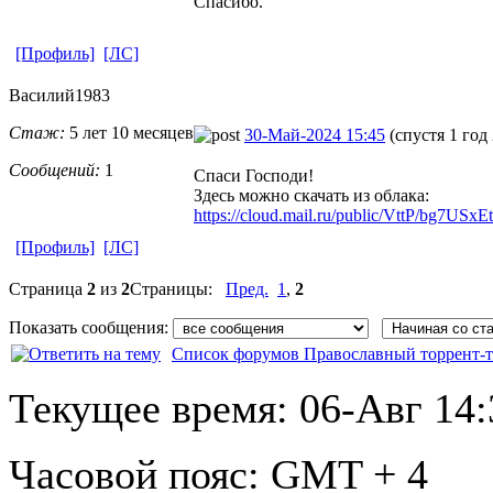
Спасибо.
[Профиль]
[ЛС]
Василий1983
Стаж:
5 лет 10 месяцев
30-Май-2024 15:45
(спустя 1 год
Сообщений:
1
Спаси Господи!
Здесь можно скачать из облака:
https://cloud.mail.ru/public/VttP/bg7USxE
[Профиль]
[ЛС]
Страница
2
из
2
Страницы:
Пред.
1
,
2
Показать сообщения:
Список форумов Православный торрент-т
Текущее время:
06-Авг 14:
Часовой пояс:
GMT + 4