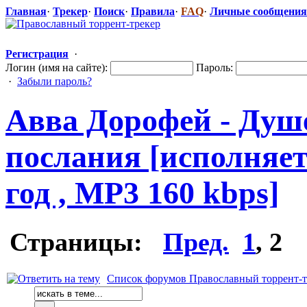
Главная
·
Трекер
·
Поиск
·
Правила
·
FAQ
·
Личные сообщения
Регистрация
·
Логин (имя на сайте):
Пароль:
·
Забыли пароль?
Авва Дорофей - Душ
послания [исполняет
год , MP3 160 kbps]
Страницы:
Пред.
1
,
2
Список форумов Православный торрент-т