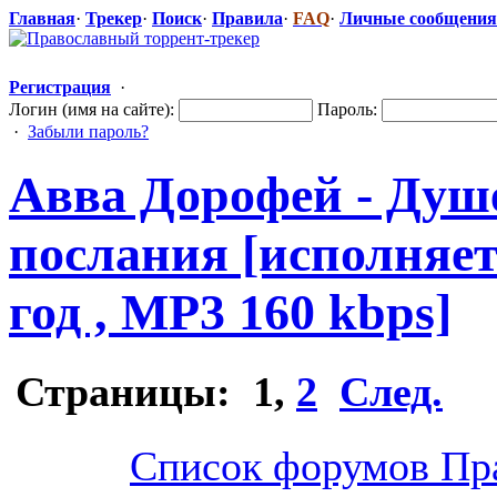
Главная
·
Трекер
·
Поиск
·
Правила
·
FAQ
·
Личные сообщения
Регистрация
·
Логин (имя на сайте):
Пароль:
·
Забыли пароль?
Авва Дорофей - Душ
послания [исполняет
год , MP3 160 kbps]
Страницы:
1
,
2
След.
Список форумов Пр