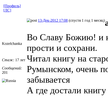
[Профиль]
[ЛС]
13-Дек-2012 17:08
(спустя 1 год 1 месяц)
Во Славу Божию! и 
Kozelchanka
прости и сохрани.
Читал книгу на стар
Стаж:
17 лет
Румынском, очень п
Сообщений:
201
забывается
А где достали книгу 