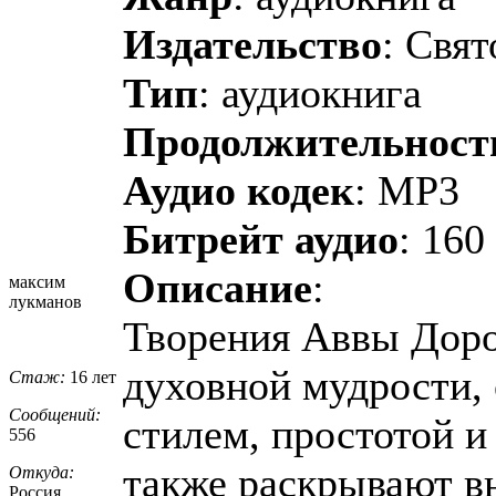
Издательство
: Свя
Тип
: аудиокнига
Продолжительност
Аудио кодек
: MP3
Битрейт аудио
: 160
Описание
:
максим
лукманов
Творения Аввы Доро
духовной мудрости,
Стаж:
16 лет
Сообщений:
стилем, простотой и
556
также раскрывают в
Откуда:
Россия