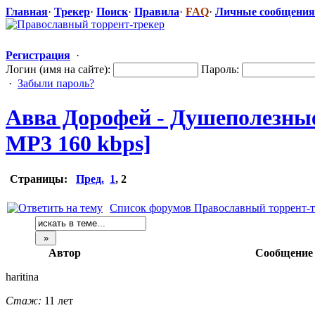
Главная
·
Трекер
·
Поиск
·
Правила
·
FAQ
·
Личные сообщения
Регистрация
·
Логин (имя на сайте):
Пароль:
·
Забыли пароль?
Авва Дорофей - Душеполезны
MP3 160 kbps]
Страницы:
Пред.
1
,
2
Список форумов Православный торрент-т
Автор
Сообщение
haritina
Стаж:
11 лет