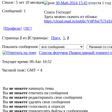
Стаж:
5 лет 10 месяцев
30-Май-2024 15:45
(спустя 1 год
Сообщений:
1
Спаси Господи!
Здесь можно скачать из облака:
https://cloud.mail.ru/public/VttP/bg7USxE
[Профиль]
[ЛС]
Страница
2
из
2
Страницы:
Пред.
1
,
2
Показать сообщения:
Список форумов Православный торрент-т
Текущее время:
09-Авг 16:52
Часовой пояс:
GMT + 4
Вы
не можете
начинать темы
Вы
не можете
отвечать на сообщения
Вы
не можете
редактировать свои сообщения
Вы
не можете
удалять свои сообщения
Вы
не можете
голосовать в опросах
Вы
не можете
прикреплять файлы к сообщениям