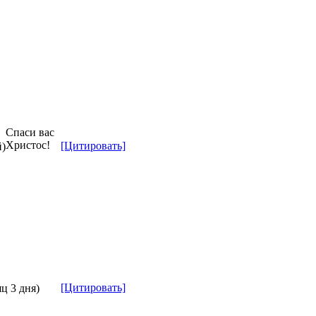
Спаси вас
Христос!
[Цитировать]
й)
[Цитировать]
яц 3 дня)