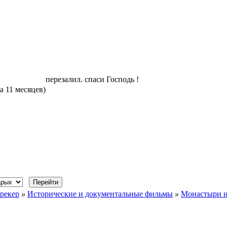
перезалил. спаси Господь !
да 11 месяцев)
рекер
»
Исторические и документальные фильмы
»
Монастыри и