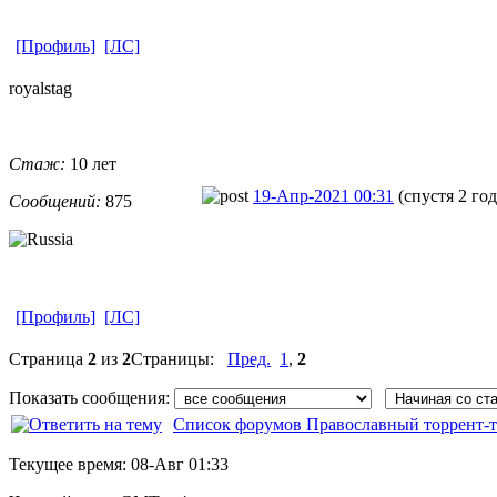
[Профиль]
[ЛС]
royalstag
Стаж:
10 лет
19-Апр-2021 00:31
(спустя 2 го
Сообщений:
875
[Профиль]
[ЛС]
Страница
2
из
2
Страницы:
Пред.
1
,
2
Показать сообщения:
Список форумов Православный торрент-т
Текущее время:
08-Авг 01:33