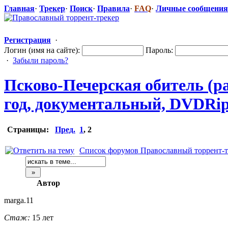
Главная
·
Трекер
·
Поиск
·
Правила
·
FAQ
·
Личные сообщения
Регистрация
·
Логин (имя на сайте):
Пароль:
·
Забыли пароль?
Псково-Печер
​ская обитель (
год, документальн
​ый, DVDRip
Страницы:
Пред.
1
,
2
Список форумов Православный торрент-т
Автор
marga.11
Стаж:
15 лет