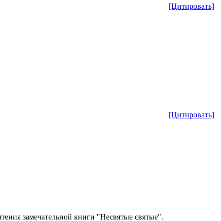
[Цитировать]
[Цитировать]
чтения замечательной книги "Несвятые святые".