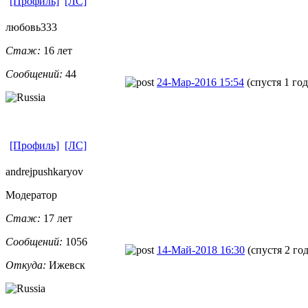
[Профиль]
[ЛС]
любовь333
Стаж:
16 лет
Сообщений:
44
24-Мар-2016 15:54
(спустя 1 год
[Профиль]
[ЛС]
andrejpushka
​ryov
Модератор
Стаж:
17 лет
Сообщений:
1056
14-Май-2018 16:30
(спустя 2 го
Откуда:
Ижевск