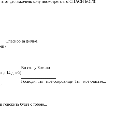
ь этот фильм,очень хочу посмотреть его!СПАСИ БОГ!!!
Спасибо за фильм!
ней)
Во славу Божию
яца 14 дней)
_________________
Господи, Ты - моё сокровище, Ты - моё счастье...
 !
и говорить будет с тобою...