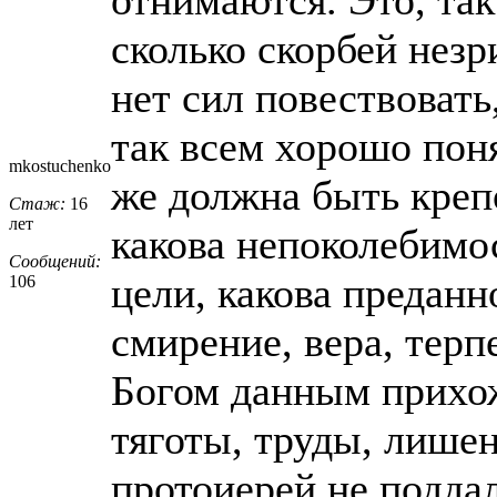
сколько скорбей нез
нет сил повествовать
так всем хорошо пон
mkostuchenko
же должна быть креп
Стаж:
16
лет
какова непоколебимо
Сообщений:
цели, какова преданн
106
смирение, вера, терп
Богом данным прихож
тяготы, труды, лишен
протоиерей не поддал