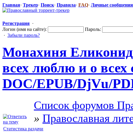
Главная
·
Трекер
·
Поиск
·
Правила
·
FAQ
·
Личные сообщения
Регистрация
·
Логин (имя на сайте):
Пароль:
·
Забыли пароль?
Монахиня Еликонида 
всех люблю и о всех 
DOC/EPUB/DjV
​u/PD
Список форумов Пра
»
Православная лит
Статистика раздачи