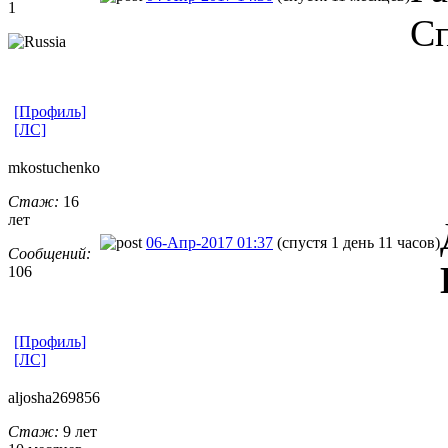
1
Сп
[Профиль]
[ЛС]
mkostuchenko
Стаж:
16
лет
06-Апр-2017 01:37
(спустя 1 день 11 часов)
Сообщений:
106
[Профиль]
[ЛС]
aljosha26985
​6
Стаж:
9 лет