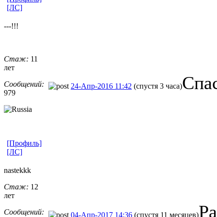
[ЛС]
---!!!
Стаж:
11
лет
Спа
Сообщений:
24-Апр-2016 11:42
(спустя 3 часа)
979
[Профиль]
[ЛС]
nastekkk
Стаж:
12
лет
Ра
Сообщений:
04-Апр-2017 14:36
(спустя 11 месяцев)