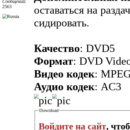
Сообщений:
оставаться на разда
2563
сидировать.
Качество
: DVD5
Формат
: DVD Vide
Видео кодек
: MPE
Аудио кодек
: AC3
Download
Войдите на сайт
, что