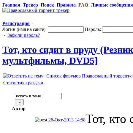
Главная
·
Трекер
·
Поиск
·
Правила
·
FAQ
·
Личные сообщения
Регистрация
·
Логин (имя на сайте):
Пароль:
·
Забыли пароль?
Тот, кто сидит в пруду (Резни
мультфильмы,
​ DVD5]
Список форумов Православный торрент-т
Статистика раздачи
Автор
Тот, кто
26-Окт-2013 14:58