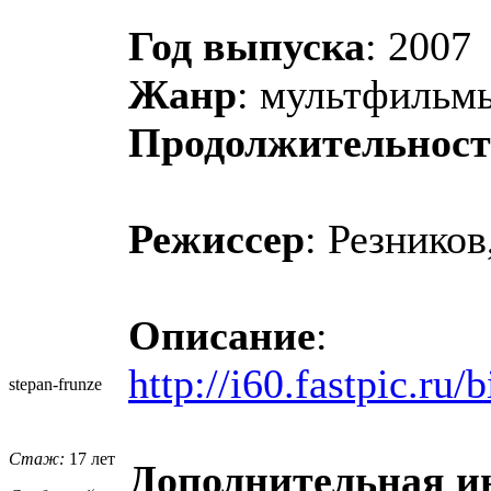
Год выпуска
: 2007
Жанр
: мультфильм
Продолжительност
Режиссер
: Резнико
Описание
:
http://i60.fastpic.r
stepan-frunz
​e
Стаж:
17 лет
Дополнительная 