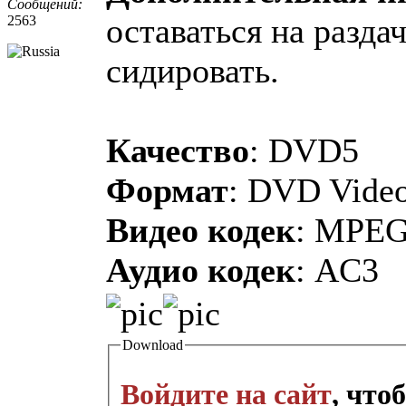
Сообщений:
оставаться на разда
2563
сидировать.
Качество
: DVD5
Формат
: DVD Vide
Видео кодек
: MPE
Аудио кодек
: AC3
Download
Войдите на сайт
, что