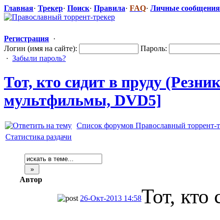
Главная
·
Трекер
·
Поиск
·
Правила
·
FAQ
·
Личные сообщения
Регистрация
·
Логин (имя на сайте):
Пароль:
·
Забыли пароль?
Тот, кто сидит в пруду (Резни
мультфильмы,
​ DVD5]
Список форумов Православный торрент-т
Статистика раздачи
Автор
Тот, кто
26-Окт-2013 14:58