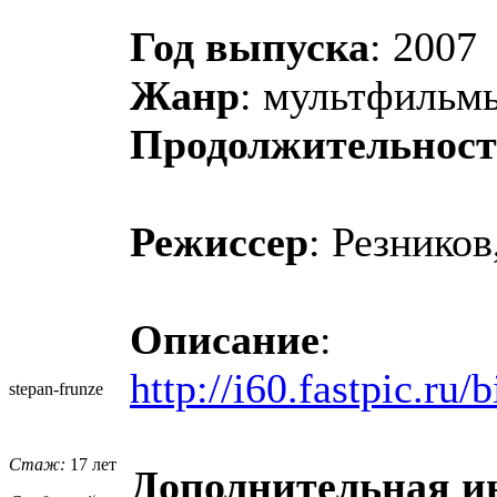
Год выпуска
: 2007
Жанр
: мультфильм
Продолжительност
Режиссер
: Резнико
Описание
:
http://i60.fastpic.r
stepan-frunz
​e
Стаж:
17 лет
Дополнительная 