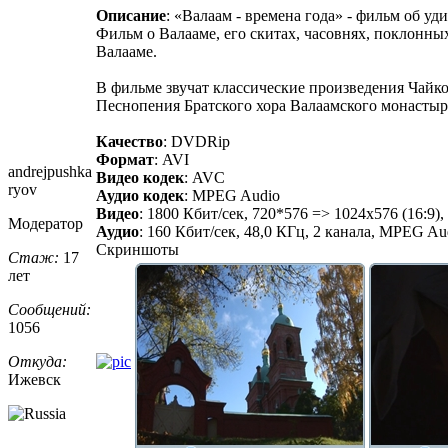
Описание
: «Валаам - времена года» - фильм об у
Фильм о Валааме, его скитах, часовнях, поклонных 
Валааме.
В фильме звучат классические произведения Чайко
Песнопения Братского хора Валаамского монастыр
Качество
: DVDRip
Формат
: AVI
andrejpushka
Видео кодек
: AVC
ryov
Аудио кодек
: MPEG Audio
Видео
: 1800 Кбит/сек, 720*576 => 1024x576 (16:9)
Модератор
Аудио
: 160 Кбит/сек, 48,0 КГц, 2 канала, MPEG Audio
Скриншоты
Стаж:
17
лет
Сообщений:
1056
Откуда:
Ижевск