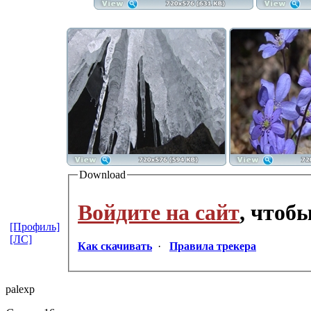
Download
Войдите на сайт
, чтоб
[Профиль]
[ЛС]
Как скачивать
·
Правила трекера
palexp