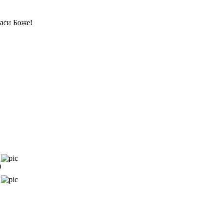
аси Боже!
)