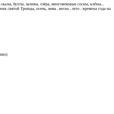
скалы, бухты, заливы, озёра, многовековые сосны, клёны...
к святой Троицы, осень, зима , весна , лето - времена года на
ames)