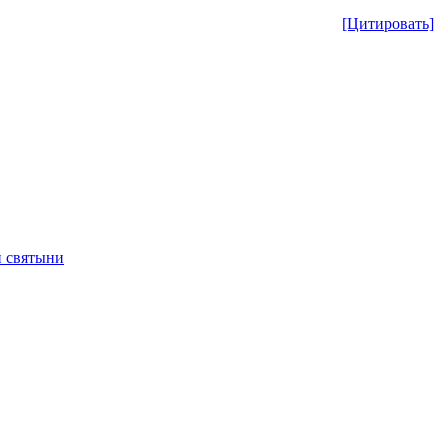
[Цитировать]
 святыни