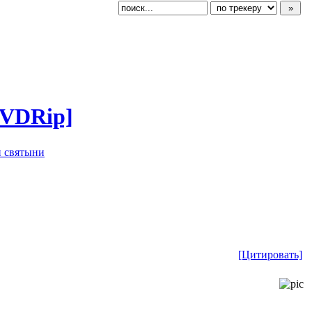
DVDRip]
 святыни
[Цитировать]