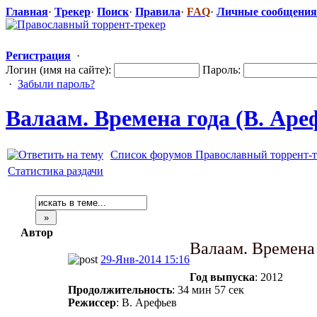
Главная
·
Трекер
·
Поиск
·
Правила
·
FAQ
·
Личные сообщения
Регистрация
·
Логин (имя на сайте):
Пароль:
·
Забыли пароль?
Валаам. Времена года (В. Аре
Список форумов Православный торрент-т
Статистика раздачи
Автор
Валаам. Времена
29-Янв-2014 15:16
Год выпуска
: 2012
Продолжительность
: 34 мин 57 сек
Режиссер
: В. Арефьев