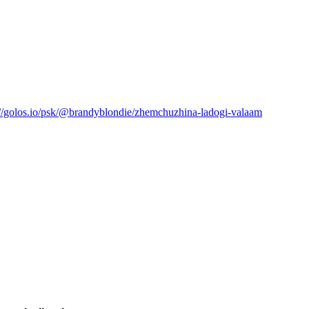
://golos.io/psk/@brandyblondie/zhemchuzhina-ladogi-valaam