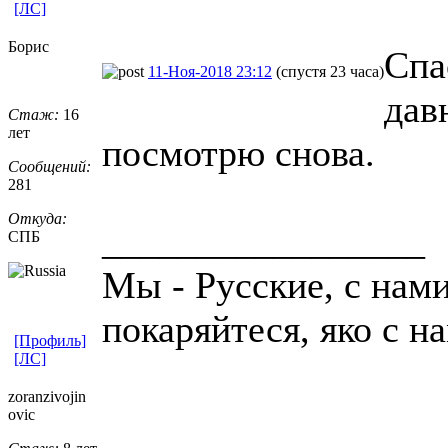
[ЛС]
Борис
Спа
11-Ноя-2018 23:12
(спустя 23 часа)
дав
Стаж:
16
лет
посмотрю снова.
Сообщений:
281
Откуда:
_________________
СПБ
Мы - Русские, с нам
покаряйтеся, яко с н
[Профиль]
[ЛС]
zoranzivojin
ovic