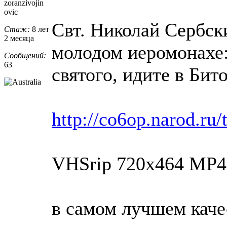
zoranzivojin
ovic
Свт. Николай Сербск
Стаж:
8 лет
2 месяца
молодом иеромонахе:
Сообщений:
63
святого, идите в Бит
http://co6op.narod.ru
VHSrip 720x464 MP4
в самом лучшем качест