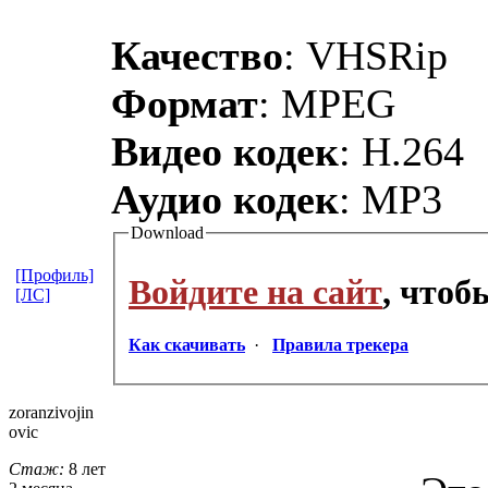
Качество
: VHSRip
Формат
: MPEG
Видео кодек
: H.264
Аудио кодек
: MP3
Download
[Профиль]
Войдите на сайт
, что
[ЛС]
Как скачивать
·
Правила трекера
zoranzivojin
ovic
Стаж:
8 лет