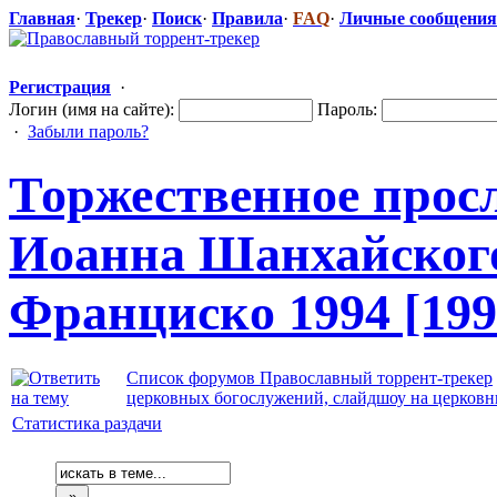
Главная
·
Трекер
·
Поиск
·
Правила
·
FAQ
·
Личные сообщения
Регистрация
·
Логин (имя на сайте):
Пароль:
·
Забыли пароль?
Торжественно
​е про
Иоанна Шанхайского
Франциск
​о 1994 [19
Список форумов Православный торрент-трекер
церковных богослужений, слайдшоу на церков
Статистика раздачи