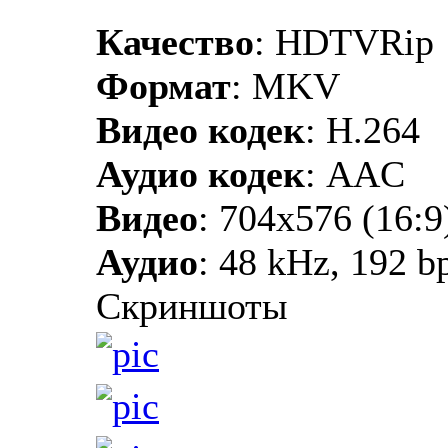
Качество
: HDTVRip
Формат
: MKV
Видео кодек
: H.264
Аудио кодек
: AAC
Видео
: 704x576 (16:9
Аудио
: 48 kHz, 192 bp
Скриншоты