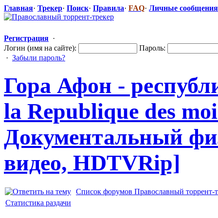
Главная
·
Трекер
·
Поиск
·
Правила
·
FAQ
·
Личные сообщения
Регистрация
·
Логин (имя на сайте):
Пароль:
·
Забыли пароль?
Гора Афон - республи
la Republique des moin
Документальн
​ый ф
видео, HDTVRip]
Список форумов Православный торрент-т
Статистика раздачи