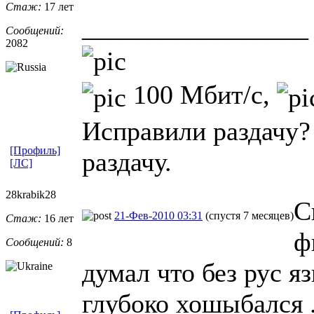
Стаж:
17 лет
_________________
Сообщений:
2082
100 Мбит/с,
Исправили раздачу?
[Профиль]
раздачу.
[ЛС]
28krabik28
С
21-Фев-2010 03:31
(спустя 7 месяцев)
Стаж:
16 лет
ф
Сообщений:
8
думал что без рус я
глубоко хошыбался 