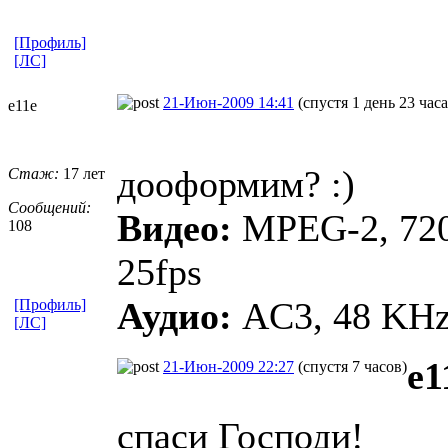
[Профиль]
[ЛС]
21-Июн-2009 14:41
(спустя 1 день 23 часа
e11e
дооформим? :)
Стаж:
17 лет
Сообщений:
Видео:
MPEG-2, 720
108
25fps
Аудио:
AC3, 48 KHz,
[Профиль]
[ЛС]
e1
21-Июн-2009 22:27
(спустя 7 часов)
спаси Господи!