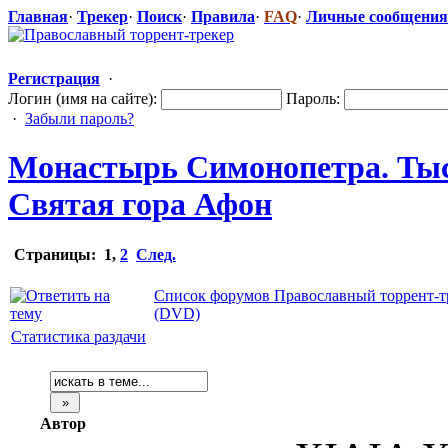
Главная
·
Трекер
·
Поиск
·
Правила
·
FAQ
·
Личные сообщения
Регистрация
·
Логин (имя на сайте):
Пароль:
·
Забыли пароль?
Монастырь Симонопетра.
​ Ты
Святая гора Афон
Страницы:
1
,
2
След.
Список форумов Православный торрент-т
(DVD)
Статистика раздачи
Автор