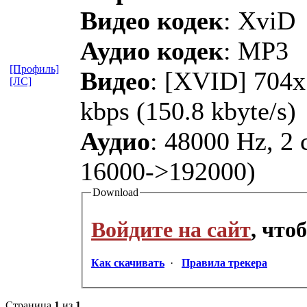
Видео кодек
: XviD
Аудио кодек
: MP3
[Профиль]
Видео
: [XVID] 704x
[ЛС]
kbps (150.8 kbyte/s)
Аудио
: 48000 Hz, 2 c
16000->192000)
Download
Войдите на сайт
, что
Как скачивать
·
Правила трекера
Страница
1
из
1