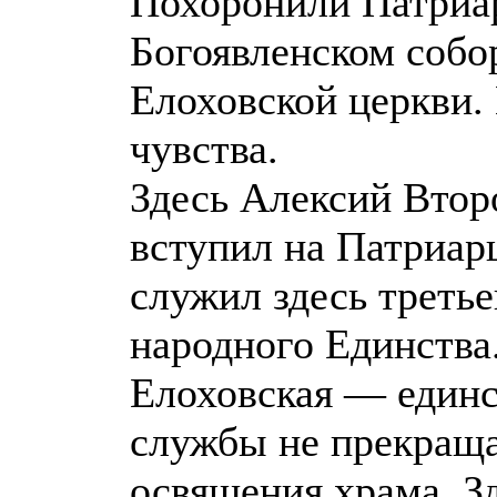
Похоронили Патриарх
Богоявленском собо
Елоховской церкви.
чувства.
Здесь Алексий Втор
вступил на Патриар
служил здесь третье
народного Единства
Елоховская — единст
службы не прекраща
освящения храма. З