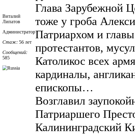
Глава Зарубежной 
Виталий
тоже у гроба Алекс
Липатов
Патриархом и главы
Администратор
Стаж:
56 лет
протестантов, мусул
Сообщений:
Католикос всех армя
585
кардиналы, англика
епископы…
Возглавил заупокой
Патриаршего Престо
Калининградский Ки