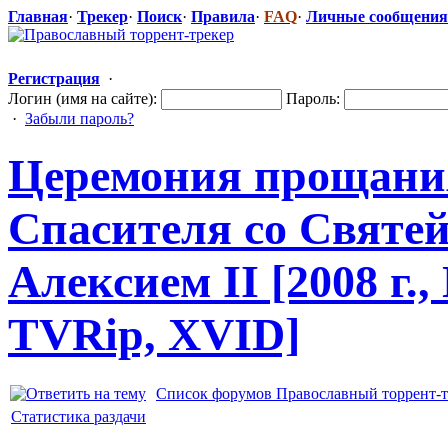
Главная
·
Трекер
·
Поиск
·
Правила
·
FAQ
·
Личные сообщения
Регистрация
·
Логин (имя на сайте):
Пароль:
·
Забыли пароль?
Церемония прощани
Спасителя со Свят
Алексием II [2008 г.
TVRip, XVID]
Список форумов Православный торрент-т
Статистика раздачи