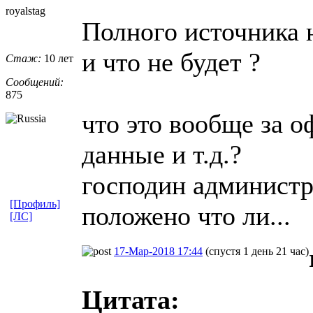
royalstag
Полного источника 
и что не будет ?
Стаж:
10 лет
Сообщений:
875
что это вообще за о
данные и т.д.?
господин администра
[Профиль]
положено что ли...
[ЛС]
17-Мар-2018 17:44
(спустя 1 день 21 час)
Цитата: