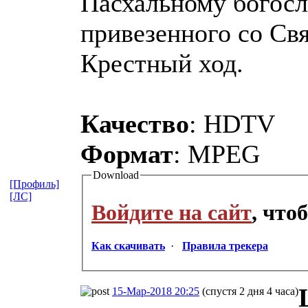
Пасхальному богосл
привезенного со Св
Крестный ход.
Качество
: HDTV
Формат
: MPEG
Download
[Профиль]
[ЛС]
Войдите на сайт
, что
Как скачивать
·
Правила трекера
15-Мар-2018 20:25
(спустя 2 дня 4 часа)