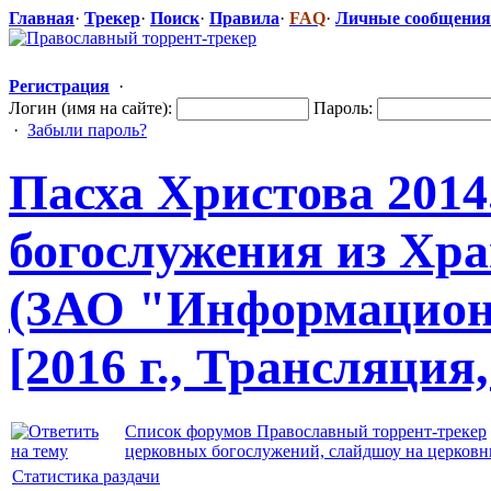
Главная
·
Трекер
·
Поиск
·
Правила
·
FAQ
·
Личные сообщения
Регистрация
·
Логин (имя на сайте):
Пароль:
·
Забыли пароль?
Пасха Христова 2014
богослужения
​ из Х
(ЗАО "Информа
​цио
[2016 г., Трансляци
Список форумов Православный торрент-трекер
церковных богослужений, слайдшоу на церков
Статистика раздачи