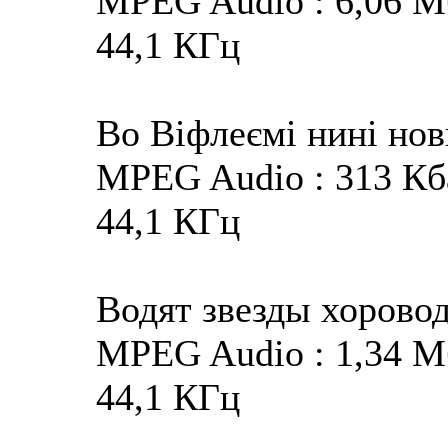
MPEG Audio : 6,06 Мба
44,1 КГц
Во Віфлеємі нині но
MPEG Audio : 313 Кбай
44,1 КГц
Водят звезды хорово
MPEG Audio : 1,34 Мба
44,1 КГц