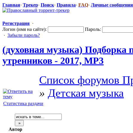
Главная
·
Трекер
·
Поиск
·
Правила
·
FAQ
·
Личные сообщения
Регистрация
·
Логин (имя на сайте):
Пароль:
·
Забыли пароль?
(духовная музыка) Подборка п
утренников - 2017, MP3
Список форумов Пр
»
Детская музыка
Статистика раздачи
Автор