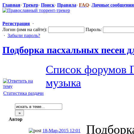
Главная
·
Трекер
·
Поиск
·
Правила
·
FAQ
·
Личные сообщения
Регистрация
·
Логин (имя на сайте):
Пароль:
·
Забыли пароль?
Подборка пасхальных песен д
Список форумов П
музыка
Статистика раздачи
Автор
Подборка
18-Мар-2015 12:01