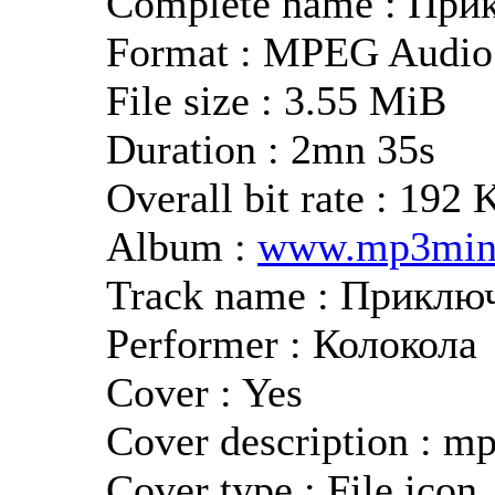
Complete name : При
Format : MPEG Audio
File size : 3.55 MiB
Duration : 2mn 35s
Overall bit rate : 192 
Album :
www.mp3minu
Track name : Приклю
Performer : Колокола
Cover : Yes
Cover description : m
Cover type : File icon