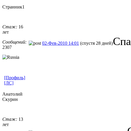
Странник1
Стаж:
16
лет
Спа
Сообщений:
02-Фев-2010 14:01
(спустя 28 дней)
2307
[Профиль]
[ЛС]
Анатолий
Скурин
Стаж:
13
лет