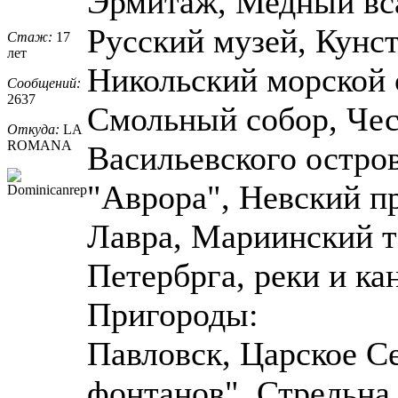
Эрмитаж, Медный вса
Русский музей, Кунс
Стаж:
17
лет
Никольский морской 
Сообщений:
2637
Смольный собор, Чес
Откуда:
LA
ROMANA
Васильевского остров
"Аврора", Невский п
Лавра, Мариинский т
Петербрга, реки и ка
Пригороды:
Павловск, Царское С
фонтанов", Стрельна