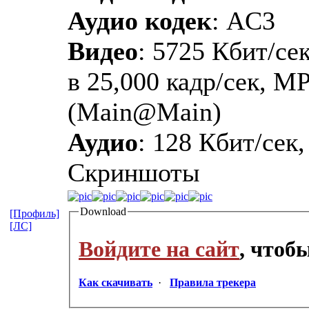
Аудио кодек
: AC3
Видео
: 5725 Кбит/сек
в 25,000 кадр/сек, M
(Main@Main)
Аудио
: 128 Кбит/сек,
Скриншоты
Download
[Профиль]
[ЛС]
Войдите на сайт
, чтоб
Как скачивать
·
Правила трекера