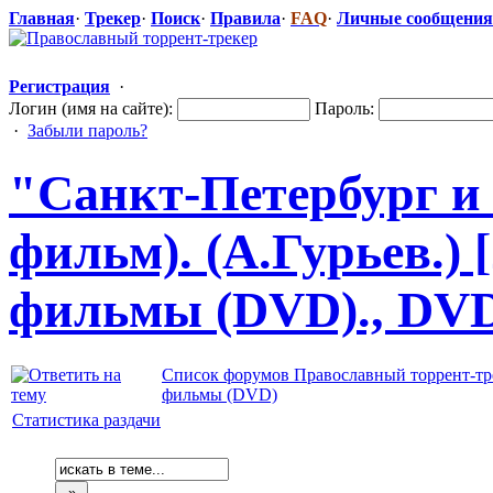
Главная
·
Трекер
·
Поиск
·
Правила
·
FAQ
·
Личные сообщения
Регистрация
·
Логин (имя на сайте):
Пароль:
·
Забыли пароль?
"Санкт-П
​етербург 
фильм). (А.Гурьев.) 
фильмы (DVD)., DV
Список форумов Православный торрент-тр
фильмы (DVD)
Статистика раздачи