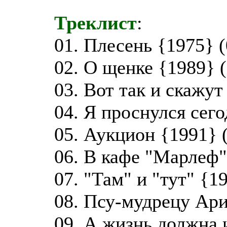
Треклист
:
01. Плесень {1975} (
02. О щенке {1989} (
03. Вот так и скажут
04. Я проснулся сего
05. Аукцион {1991} 
06. В кафе "Марлеф"
07. "Там" и "тут" {1
08. Псу-мудрецу Ари
09. А жизнь должна 