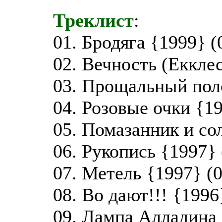
Треклист
:
01. Бродяга {1999} (
02. Вечность (Екклес
03. Прощальный поло
04. Розовые очки {19
05. Помазанник и со
06. Рукопись {1997} 
07. Метель {1997} (0
08. Во дают!!! {1996
09. Лампа Алладина 