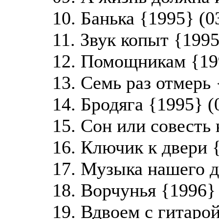
10. Банька {1995} (0
11. Звук копыт {1995
12. Помощникам {199
13. Семь раз отмерь 
14. Бродяга {1995} (
15. Сон или совесть 
16. Ключик к двери {
17. Музыка нашего де
18. Ворчунья {1996} 
19. Вдвоем с гитарой