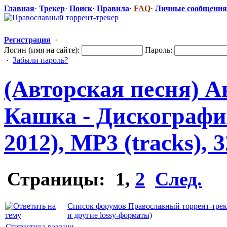
Главная
·
Трекер
·
Поиск
·
Правила
·
FAQ
·
Личные сообщения
Регистрация
·
Логин (имя на сайте):
Пароль:
·
Забыли пароль?
(Авторская песня) 
Кашка - Дискография
2012), MP3 (tracks), 
Страницы:
1
,
2
След.
Список форумов Православный торрент-трек
и другие lossy-форматы)
Статистика раздачи