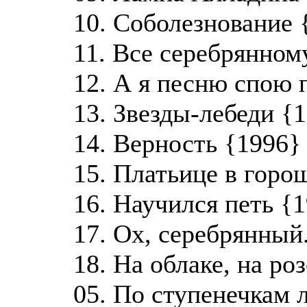
10. Соболезнование 
11. Все серебрянном
12. А я песню спою п
13. Звезды-лебеди {1
14. Верность {1996} 
15. Платьице в горош
16. Научился петь {1
17. Ох, серебрянный.
18. На облаке, на ро
05. По ступенечкам 