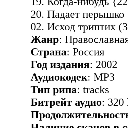
19. Когда-нибудь {22
20. Падает перышко {
02. Исход триптих (3
Жанр
: Православная
Страна
: Россия
Год издания
: 2002
Аудиокодек
: MP3
Тип рипа
: tracks
Битрейт аудио
: 320
Продолжительност
Наличие сканов в 