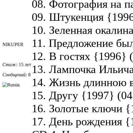
08. Фотография на п
09. Штукенция {1996
10. Зеленная окалина
11. Предложение был
NIKUPER
12. В гостях {1996} 
Стаж:
15 лет
13. Лампочка Ильича
Сообщений:
8
14. Жизнь длинною в
15. Другу {1997} (04
16. Золотые ключи {
17. День рождения {