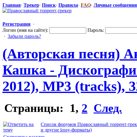
Главная
·
Трекер
·
Поиск
·
Правила
·
FAQ
·
Личные сообщения
Регистрация
·
Логин (имя на сайте):
Пароль:
·
Забыли пароль?
(Авторская песня) 
Кашка - Дискография
2012), MP3 (tracks), 
Страницы:
1
,
2
След.
Список форумов Православный торрент-трек
и другие lossy-форматы)
Статистика раздачи