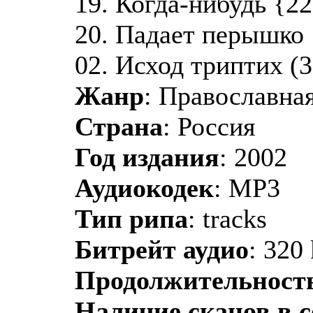
19. Когда-нибудь {22
20. Падает перышко {
02. Исход триптих (3
Жанр
: Православная
Страна
: Россия
Год издания
: 2002
Аудиокодек
: MP3
Тип рипа
: tracks
Битрейт аудио
: 320
Продолжительност
Наличие сканов в 