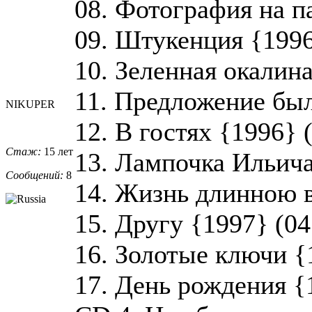
08. Фотография на п
09. Штукенция {1996
10. Зеленная окалина
11. Предложение был
NIKUPER
12. В гостях {1996} 
Стаж:
15 лет
13. Лампочка Ильича
Сообщений:
8
14. Жизнь длинною в
15. Другу {1997} (04
16. Золотые ключи {
17. День рождения {