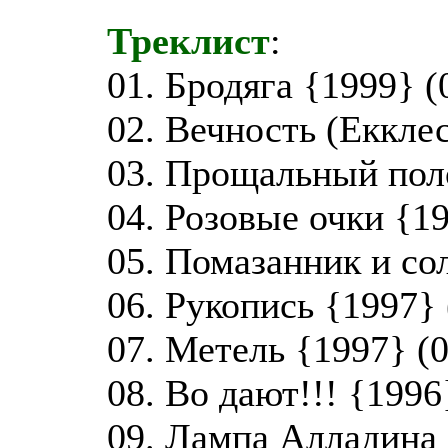
Треклист
:
01. Бродяга {1999} (
02. Вечность (Екклес
03. Прощальный поло
04. Розовые очки {19
05. Помазанник и со
06. Рукопись {1997} 
07. Метель {1997} (0
08. Во дают!!! {1996
09. Лампа Алладина 