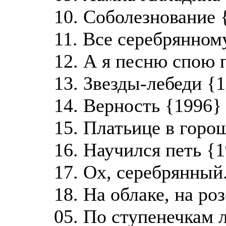
10. Соболезнование 
11. Все серебрянном
12. А я песню спою п
13. Звезды-лебеди {1
14. Верность {1996} 
15. Платьице в горош
16. Научился петь {1
17. Ох, серебрянный.
18. На облаке, на ро
05. По ступенечкам 