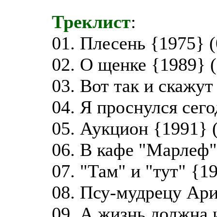
Треклист
:
01. Плесень {1975} (
02. О щенке {1989} (
03. Вот так и скажут
04. Я проснулся сего
05. Аукцион {1991} 
06. В кафе "Марлеф"
07. "Там" и "тут" {1
08. Псу-мудрецу Ари
09. А жизнь должна 