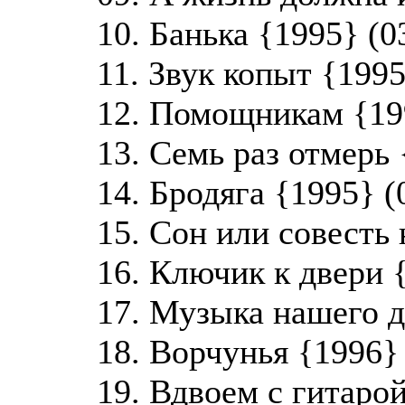
10. Банька {1995} (0
11. Звук копыт {1995
12. Помощникам {199
13. Семь раз отмерь 
14. Бродяга {1995} (
15. Сон или совесть 
16. Ключик к двери {
17. Музыка нашего де
18. Ворчунья {1996} 
19. Вдвоем с гитарой